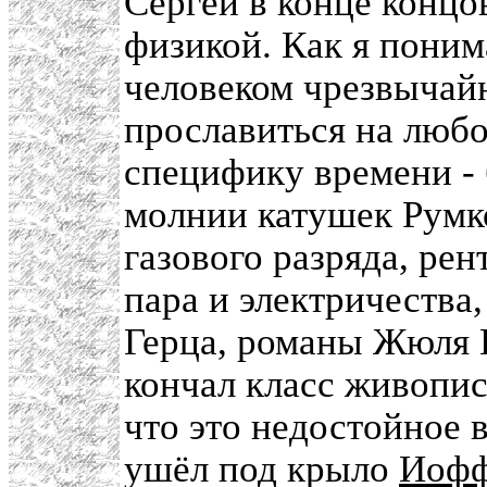
Сергей в конце концо
физикой. Как я пони
человеком чрезвычайн
прославиться на люб
специфику времени - 
молнии катушек Румк
газового разряда, рен
пара и электричества,
Герца, романы Жюля 
кончал класс живопис
что это недостойное в
ушёл под крыло
Иоф