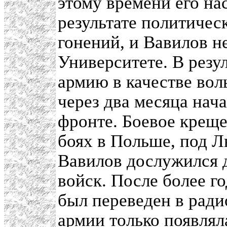
этому времени его на
результате политиче
гонений, и Вавилов н
Университете. В резу
армию в качестве во
через два месяца нача
фронте. Боевое крещ
боях в Польше, под Л
Вавилов дослужился
войск. После более г
был переведен в ради
армии только появлял