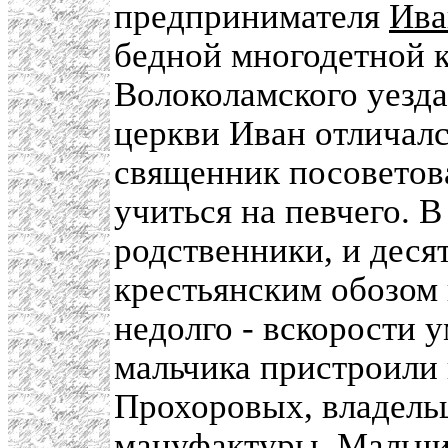
предпринимателя
Ива
бедной многодетной 
Волоколамского уезд
церкви Иван отличалс
священник посоветов
учиться на певчего. 
родственники, и деся
крестьянским обозом 
недолго - вскорости у
мальчика пристроили 
Прохоровых, владель
мануфактуры. Мальчи