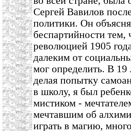
во всей стране, была
Сергей Вавилов после
политики. Он объясн
беспартийности тем, 
революцией 1905 года
далеким от социальны
мог определить. В 19 
делая попытку самоан
в школу, я был ребен
мистиком - мечтателем
мечтавшим об алхими
играть в магию, мног