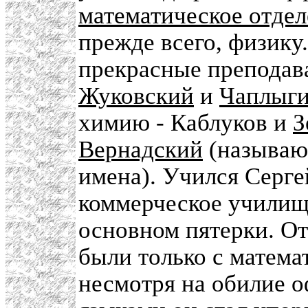
математическое отде
прежде всего, физику
прекрасные преподава
Жуковский
и
Чаплыг
химию - Каблуков и
З
Вернадский
(называю 
имена). Учился Серг
коммерческое училище
основном пятерки. От
были только с математ
несмотря на обилие 