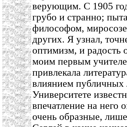
верующим. С 1905 год
грубо и странно; пыта
философом, миросозер
других. Я узнал, точн
оптимизм, и радость 
моим первым учителе
привлекала литература
влиянием публичных л
Университете извест
впечатление на него 
очень образные, лиш