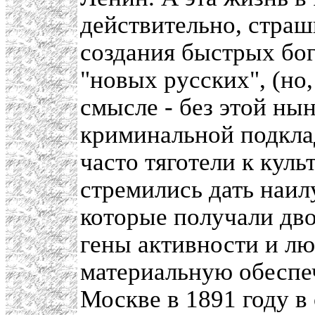
действительно, страш
создания быстрых бога
"новых русских", (но
смысле - без этой ны
криминальной подкла
часто тяготели к куль
стремились дать наил
которые получали дв
гены активности и лю
материальную обеспеч
Москве в 1891 году в