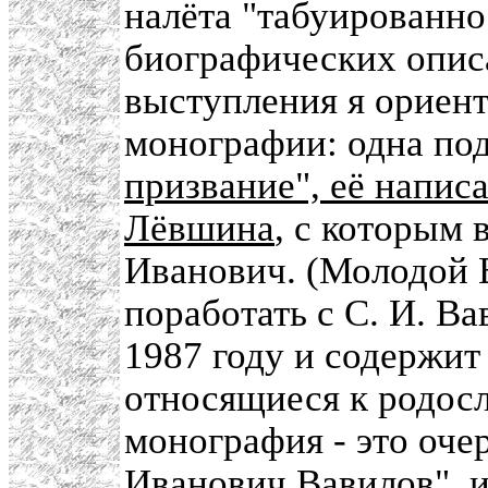
налёта "табуированно
биографических описа
выступления я ориент
монографии: одна по
призвание", её напис
Лёвшина
, с которым 
Иванович. (Молодой В
поработать с С. И. В
1987 году и содержит
относящиеся к родос
монография - это оче
Иванович Вавилов", и