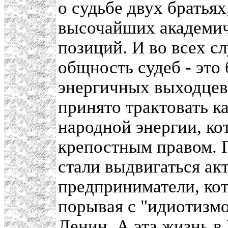
о судьбе двух братья
высочайших академич
позиций. И во всех с
общность судеб - это
энергичных выходцев 
принято трактовать к
народной энергии, ко
крепостным правом. П
стали выдвигаться ак
предприниматели, кот
порывая с "идиотизмо
Ленин. А эта жизнь в 