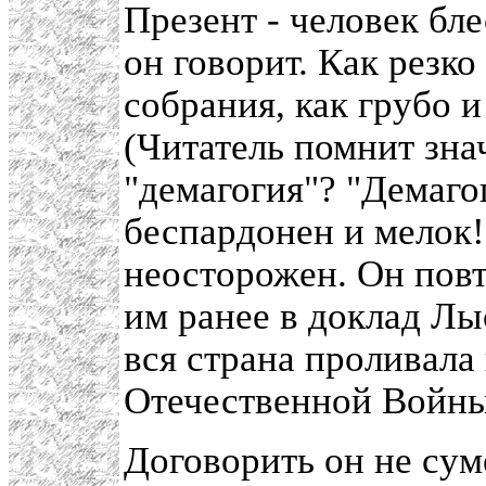
Презент - человек бл
он говорит. Как резко
собрания, как грубо 
(Читатель помнит зна
"демагогия"? "Демагог
беспардонен и мелок!
неосторожен. Он повт
им ранее в доклад Лыс
вся страна проливала
Отечественной Войны,
Договорить он не суме