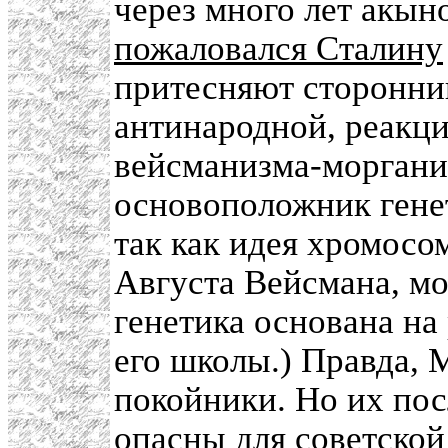
через много лет акын
пожаловался Сталину
притесняют сторонни
антинародной, реакци
вейсманизма-морганиз
основоположник генет
так как идея хромосо
Августа Вейсмана, мо
генетика основана на
его школы.) Правда, 
покойники. Но их пос
опасны для советской