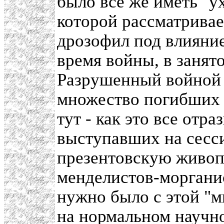
было все же иметь "у
которой рассматривае
дрозофил под влияни
время войны, в заня
Разрушенный войной 
множество погибших 
тут - как это все отр
выступавших на сесси
презентовскую живоп
менделистов-морганис
нужно было с этой "м
на нормальном научно