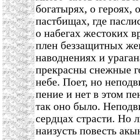
богатырях, о героях, 
пастбищах, где паслис
о набегах жестоких в
плен беззащитных же
наводнениях и урагана
прекрасны снежные го
небе. Поет, но непод
пение и нет в этом пе
так оно было. Неподв
сердцах страсти. Но
наизусть повесть акы