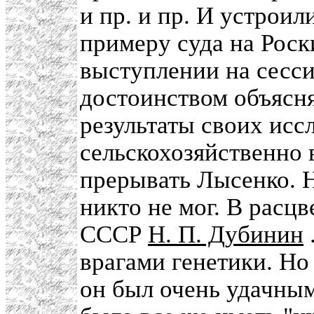
и пр. и пр. И устрои
примеру суда на Рос
выступлении на сесс
достоинством объясн
результаты своих ис
сельскохозяйственно 
прерывать Лысенко. Н
никто не мог. В расцв
СССР
Н. П. Дубинин
врагами генетики. Но
он был очень удачным