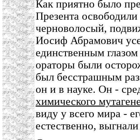
Как приятно было пред
Презента освободили 
черноволосый, подвиж
Иосиф Абрамович усел
единственным глазом
ораторы были осторо
был бесстрашным разв
он и в науке. Он - ср
химического мутаген
виду у всего мира - е
естественно, выгнали