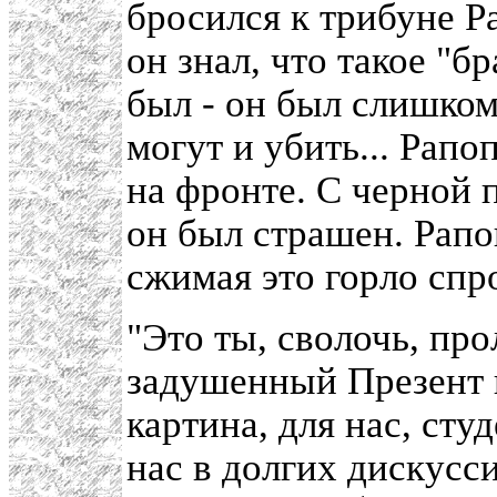
бросился к трибуне Р
он знал, что такое "б
был - он был слишком
могут и убить... Рапо
на фронте. С черной 
он был страшен. Рапо
сжимая это горло спр
"Это ты, сволочь, про
задушенный Презент н
картина, для нас, сту
нас в долгих дискусс