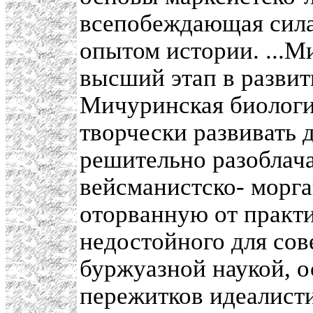
всепобеждающая сила
опытом истории. ...М
высший этап в развит
Мичуринская биологич
творчески развивать 
решительно разоблач
вейсманистско- морга
оторванную от практи
недостойного для сов
буржуазной наукой, о
пережитков идеалисти