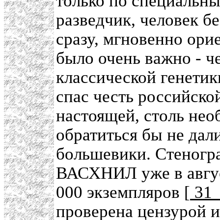
только по специальн
разведчик, человек б
сразу, мгновенно ори
было очень важно - ч
классической генети
спас честь российской
настоящей, столь нео
обратиться бы не дал
большевики. Стеногр
ВАСХНИЛ уже в авгус
000 экземпляров [
31_
проверена цензурой 