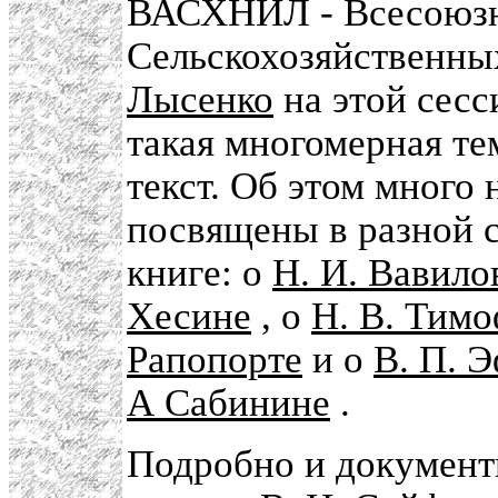
ВАСХНИЛ - Всесоюз
Сельскохозяйственны
Лысенко
на этой сес
такая многомерная те
текст. Об этом много 
посвящены в разной с
книге: о
Н. И. Вавило
Хесине
, о
Н. В. Тимо
Рапопорте
и о
В. П. 
А Сабинине
.
Подробно и документи