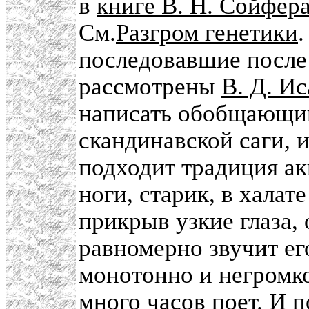
в
книге В. Н. Сойфера
См.
Разгром генетики
последовавшие после
рассмотрены
В. Д. И
написать обобщающий 
скандинавской саги, 
подходит традиция ак
ноги, старик, в халат
прикрыв узкие глаза,
равномерно звучит ег
монотонно и негромк
много часов поет. И п