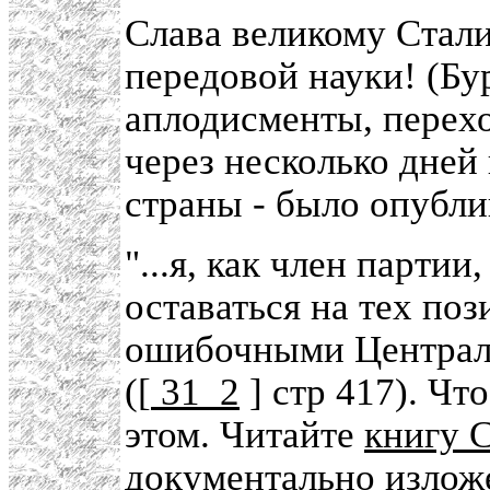
Слава великому Стал
передовой науки! (Бу
аплодисменты, перехо
через несколько дней 
страны - было опубл
"...я, как член парти
оставаться на тех по
ошибочными Централ
([
31_2
] стр 417). Чт
этом. Читайте
книгу 
документально излож