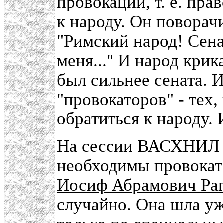
провокации, т. е. пр
к народу. Он поворач
"Римский народ! Сена
меня..." И народ кри
был сильнее сената. И
"провокаторов" - тех
обратиться к народу. 
На сессии ВАСХНИЛ (
необходимы провокато
Иосиф Абрамович Ра
случайно. Она шла уж