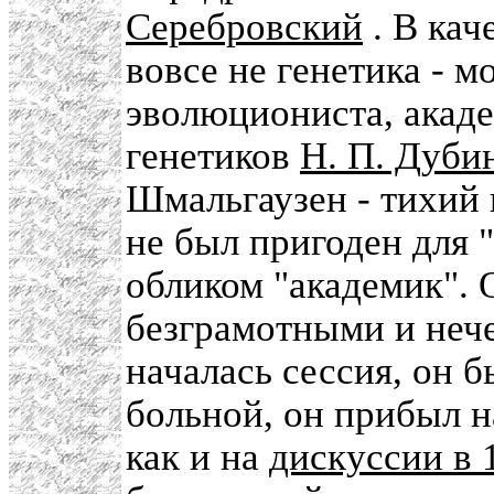
Серебровский
. В кач
вовсе не генетика - м
эволюциониста, акад
генетиков
Н. П. Дуби
Шмальгаузен - тихий 
не был пригоден для 
обликом "академик". 
безграмотными и неч
началась сессия, он б
больной, он прибыл на
как и на
дискуссии в 1