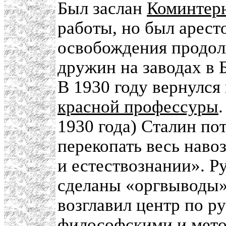
Был заслан
Коминтер
работы, но был арест
освобождения продол
дружин на заводах в 
В 1930 году вернулся
красной профессуры
1930 года) Сталин по
перекопать весь наво
и естествознании». 
сделаны «оргвыводы»,
возглавил центр по р
философскими и мет