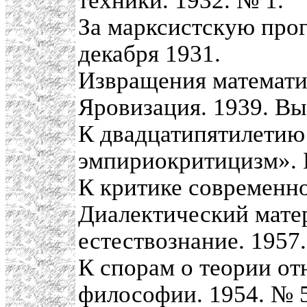
техники. 1932. № 1.
За марксистскую прог
декабря 1931.
Извращения математи
Яровизация. 1939. Вып
К двадцатипятилетию
эмпириокритицизм». 
К критике современно
Диалектический мате
естествознание. 1957.
К спорам о теории о
философии. 1954. № 5