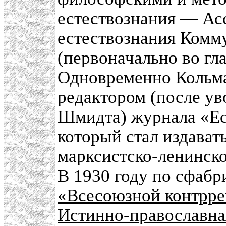
естествознания — Ас
естествознания Комм
(первоначально во гл
Одновременно Кольма
редактором (после ув
Шмидта) журнала «Ес
который стал издават
марксистско-ленинско
В 1930 году по сфаб
«Всесоюзной контрр
Истинно-православна