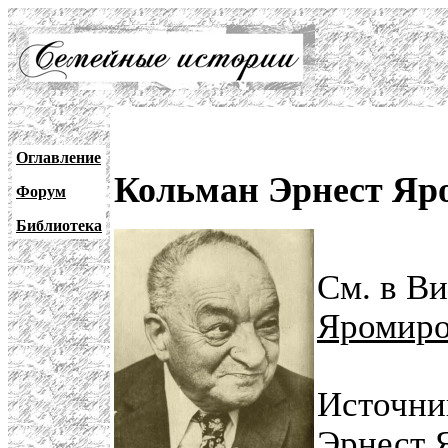
Оглавление
Кольман Эрнест Яро
Форум
Библиотека
См. в В
Яромир
Источни
Эрнест 