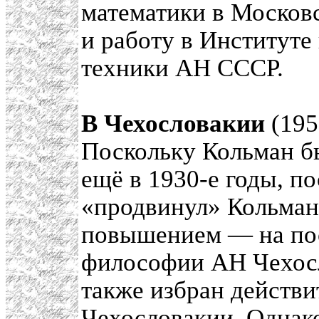
математики в Москов
и работу в Институте
техники АН СССР.
В Чехословакии
(19
Поскольку Кольман б
ещё в 1930-е годы, по
«продвинул» Кольмана
повышением — на пос
философии АН Чехосл
также избран действ
Чехословакии. Однако