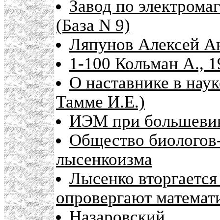
Завод по электрома
(База N 9)
Ляпунов Алексей Ан
1-100 Кольман А., 1
О наставнике в наук
Тамме И.Е.)
ИЭМ при большеви
Общество биологов-
лысенкоизма
Лысенко вторгается
опровергают математ
Назаровский