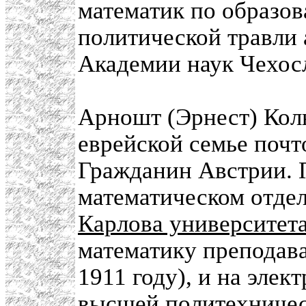
математик по образо
политической травли
Академии наук Чехос
Арношт (Эрнест) Кол
еврейской семье почт
Гражданин Австрии. 
математическом отде
Карлова университет
математику преподав
1911 году), и на элек
высшей политехничес