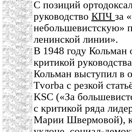
С позиций ортодоксал
руководство
КПЧ
за 
небольшевистскую» п
ленинской линии».
В 1948 году Кольман 
критикой руководства
Кольман выступил в 
Tvorba с резкой статьё
KSC («За большевист
с критикой ряда лиде
Марии Швермовой), к
уклоне, социал-демок