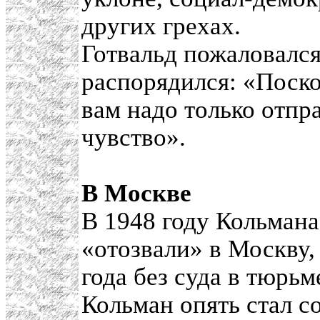
других грехах.
Готвальд пожаловалс
распорядился: «Поско
вам надо только отпр
чувство».
В Москве
В 1948 году Кольман
«отозвали» в Москву,
года без суда в тюрь
Кольман опять стал с