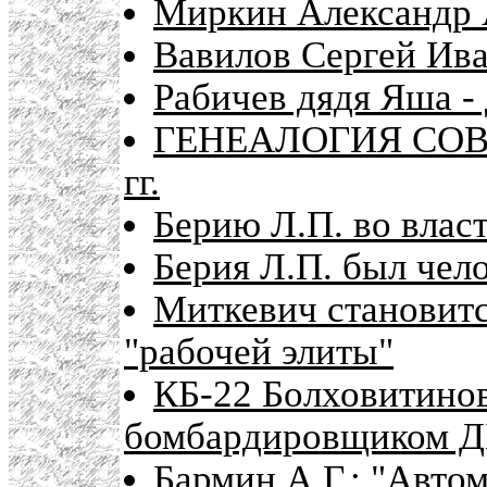
Миркин Александр 
Вавилов Сергей Ива
Рабичев дядя Яша -
ГЕНЕАЛОГИЯ СОВ
гг.
Берию Л.П. во влас
Берия Л.П. был чел
Миткевич становитс
"рабочей элиты"
КБ-22 Болховитинов
бомбардировщиком Д
Бармин А.Г.: "Авто