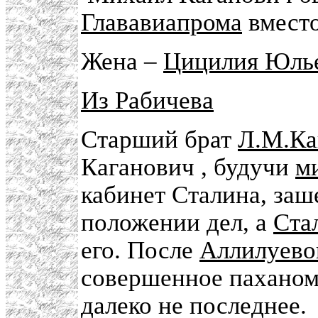
Глававиапрома
вмест
Жена –
Цицилия Юлье
Из Рабичева
Старший брат
Л.М.Ка
Каганович , будучи
м
кабинет Сталина, заш
положении дел, а
Ста
его. После
Аллилуево
совершенное паханом
далеко не последнее.