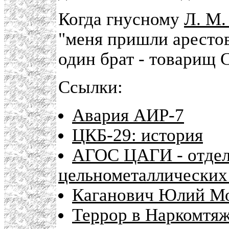
Когда гнусному
Л. М.
"меня пришли арестова
один брат - товарищ 
Ссылки:
Авария АИР-7
ЦКБ-29: история
АГОС ЦАГИ - отдел
цельнометаллических
Каганович Юлий Мо
Террор в Наркомтя