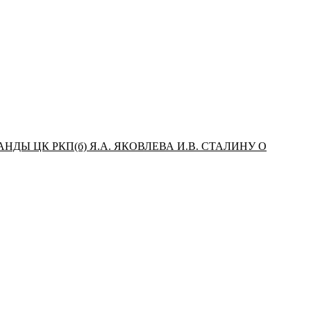
 ЦК РКП(б) Я.А. ЯКОВЛЕВА И.В. СТАЛИНУ О