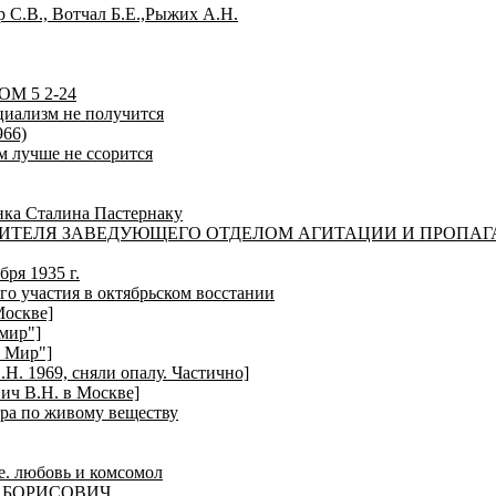
р С.В., Вотчал Б.Е.,Рыжих А.Н.
М 5 2-24
циализм не получится
966)
м лучше не ссорится
нка Сталина Пастернаку
ТЕЛЯ ЗАВЕДУЮЩЕГО ОТДЕЛОМ АГИТАЦИИ И ПРОПАГАНДЫ
ря 1935 г.
го участия в октябрьском восстании
оскве]
мир"]
й Мир"]
. 1969, сняли опалу. Частично]
ич В.Н. в Москве]
ра по живому веществу
е. любовь и комсомол
 БОРИСОВИЧ