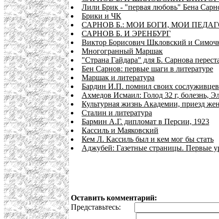
Лили Брик - "первая любовь" Бена Сарн
Брики и ЧК
САРНОВ Б.: МОИ БОГИ, МОИ ПЕДА
САРНОВ Б. И ЭРЕНБУРГ
Виктор Борисович Шкловский и Симочк
Многогранный Маршак
"Страна Гайдара" для Б. Сарнова перест
Бен Сарнов: первые шаги в литературе
Маршак и литература
Бардин И.П. помнил своих сослуживцев
Ахмедов Исмаил: Голод 32 г, болезнь, 
Культурная жизнь Академии, приезд же
Сталин и литература
Бармин А.Г. дипломат в Персии, 1923
Кассиль и Маяковский
Кем Л. Кассиль был и кем мог бы стать
Аджубей: Газетные страницы. Первые у
Оставить комментарий:
Представьтесь: