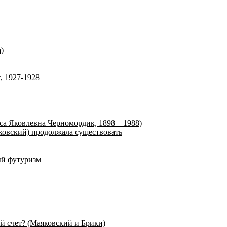
)
т, 1927-1928
аиса Яковлевна Черномордик, 1898—1988)
яковский) продолжала существовать
ый футуризм
й счет? (Маяковский и Брики)