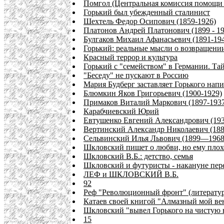
Помгол (Центральная комиссия помо
Горький был убежденный сталинист
Шехтель Федор Осипович (1859-1926)
Платонов Андрей Платонович (1899 - 19
Булгаков Михаил Афанасьевич (1891-19
Горький: реальные мысли о возвращени
Красный террор и культура
Горький с "семейством" в Германии. Т
"Беседу" не пускают в Россию
Мария Будберг заставляет Горького нап
Блюмкин Яков Григорьевич (1900-1929)
Примаков Виталий Маркович (1897-193
Карабчиевский Юрий
Евтушенко Евгений Александрович (193
Вертинский Александр Николаевич (188
Сельвинский Илья Львович (1899—1968
Шкловский пишет о любви, но ему плох
Шкловский В.Б.: детство, семья
Шкловский и футуристы - накануне пер
ЛЕФ и ШКЛОВСКИЙ В.Б.
92
Реф "Революционный фронт" (литерату
Катаев своей книгой "Алмазный мой ве
Шкловский "вывел Горького на чистую в
15