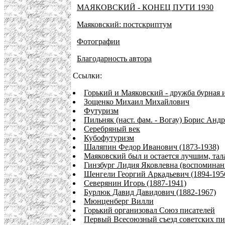
МАЯКОВСКИЙ - КОНЕЦ ПУТИ 1930
Маяковский: постскриптум
Фотографии
Благодарность автора
Ссылки:
Горький и Маяковский - дружба бурная 
Зощенко Михаил Михайлович
Футуризм
Пильняк (наст. фам. - Вогау) Борис Андр
Серебряный век
Кубофутуризм
Шаляпин Федор Иванович (1873-1938)
Маяковский был и остается лучшим, та
Гинзбург Лидия Яковлевна (воспоминан
Шенгели Георгий Аркадьевич (1894-195
Северянин Игорь (1887-1941)
Бурлюк Давид Давидович (1882-1967)
Мюнценберг Вилли
Горький организовал Союз писателей
Первый Всесоюзный съезд советских пис