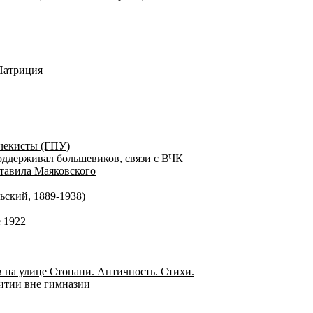
Патриция
 чекисты (ГПУ)
оддерживал большевиков, связи с ВЧК
ставила Маяковского
ский, 1889-1938)
е 1922
 на улице Стопани. Античность. Стихи.
итии вне гимназии