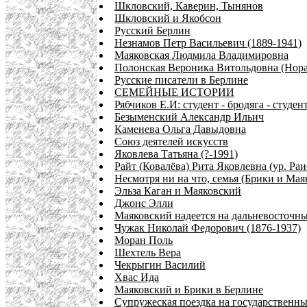
Шкловский, Каверин, Тынянов
Шкловский и Якобсон
Русский Берлин
Незнамов Петр Васильевич (1889-1941)
Маяковская Людмила Владимировна
Полонская Вероника Витольдовна (Нора
Русские писатели в Берлине
СЕМЕЙНЫЕ ИСТОРИИ
Рябчиков Е.И: студент - бродяга - студен
Безыменский Александр Ильич
Каменева Ольга Давыдовна
Союз деятелей искусств
Яковлева Татьяна (?-1991)
Райт (Ковалёва) Рита Яковлевна (ур. Р
Несмотря ни на что, семья (Брики и Ма
Эльза Каган и Маяковский
Джонс Элли
Маяковский надеется на дальневосточн
Чужак Николай Федорович (1876-1937)
Моран Поль
Шехтель Вера
Чекрыгин Василий
Хвас Ида
Маяковский и Брики в Берлине
Супружеская поездка на государственны