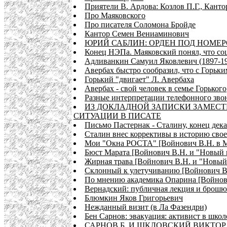
Приятели В. Ардова: Козлов П.Г., Канто
Про Маяковского
Про писателя Соломона Бройде
Кантор Семен Вениаминович
ЮРИЙ САБЛИН: ОРДЕН ПОД НОМЕРО
Конец НЭПа. Маяковский понял, что со
Адливанкин Самуил Яковлевич (1897-1
Авербах быстро сообразил, что с Горьки
Горький "двигает" Л. Авербаха
Авербах - свой человек в семье Горького
Разные интерпретации телефонного зво
ИЗ ДОКЛАДНОЙ ЗАПИСКИ ЗАМЕСТИ
СИТУАЦИИ В ПИСАТЕ
Письмо Пастернак - Сталину, конец декаб
Сталин внес коррективы в историю свое
Мои "Окна РОСТА" [Войнович В.Н. в М
Бюст Марата [Войнович В.Н. и "Новый 
Жирная трава [Войнович В.Н. и "Новы
Склонный к улетучиванию [Войнович В.Н
По мнению академика Опарина [Войнов
Вернадский: публичная лекция и брошю
Блюмкин Яков Григорьевич
Нежданный визит (в Ла Фазендри)
Бен Сарнов: эвакуация: активист в школ
САРНОВ Б. И ШКЛОВСКИЙ ВИКТОР