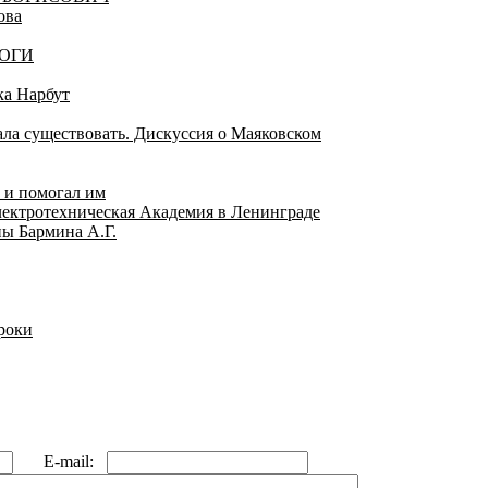
ова
ГОГИ
а Нарбут
ала существовать. Дискуссия о Маяковском
 и помогал им
Электротехническая Академия в Ленинграде
ны Бармина А.Г.
роки
E-mail: