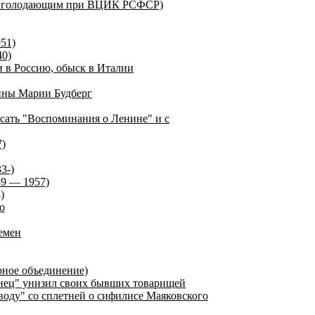
щи голодающим при ВЦИК РСФСР)
51)
40)
и в Россию, обыск в Италии
айны Марии Будберг
исать "Воспоминания о Ленине" и с
7)
3-)
9 — 1957)
)
о
емен
рное объединение)
нец" унизил своих бывших товарищей
оду" со сплетней о сифилисе Маяковского