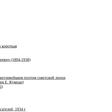
и короткая
еевич (1894-1938)
лантливейшим поэтом советской эпохи
ия Е. Кумпан)
6)
ателей, 1934 г