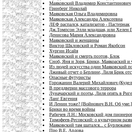
Маяковский Владимир Константинович
Гринберг Николай
Маяковская Ольга Владимировна
Маяковская Александра Алексеевна
ЛЕФ распался, катализатор - Пастернак
Дж.Томпсон Элли младшая, или Хелен 
Денисова Мария Александровна
Маяковский и женщины
Виктор Шкловский и Роман Якобсон
Хургин Исайя
Маяковский и смерть поэтов, Блок
Сноб, Яня и Зоря, Брики, Маякоаский и
Из людей искусства один Маяковский п
Лживый отчет о Берлине, Лиля Брик от
Опасные футуристы
Горожанин Валерий Михайлович (Кудель
В преддверии массового террора
Луначарский и поэты, Лиля опять в Риг
Ланг Евгения
И Ленин тоже? [Войнович В.Н. Об уме.]
Брики во время войны
Рабичев Л.Н.: Московский дом пионеров
Тимофеев-Ресовский: о культурном разв
Маяковский там шатался... с Бурлюками
Про В.Е. Ардова