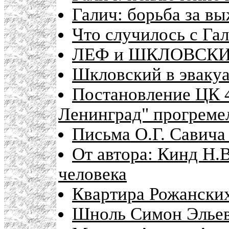
Галич: борьба за в
Что случилось с Га
ЛЕФ и ШКЛОВСКИЙ
Шкловский в эваку
Постановление ЦК 4
Ленинград" прогремел
Письма О.Г. Савича 
От автора: Кинд Н.В
человека
Квартира Рожанских
Шноль Симон Элье