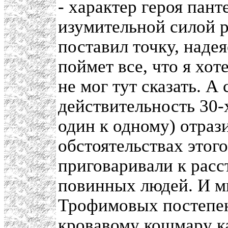
- характер героя пант
изумительной силой р
поставил точку, надея
поймет все, что я хот
не мог тут сказать. А 
действительность 30-х
один к одному) отраз
обстоятельствах этог
приговаривали к расс
повинных людей. И м
Трофимовых постепен
кровавому кошмару к