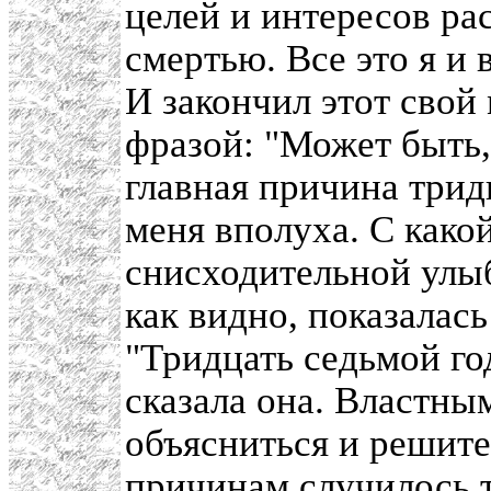
целей и интересов ра
смертью. Все это я и
И закончил этот свой
фразой: "Может быть,
главная причина трид
меня вполуха. С какой
снисходительной улыб
как видно, показалась
"Тридцать седьмой год
сказала она. Властны
объясниться и решите
причинам случилось т