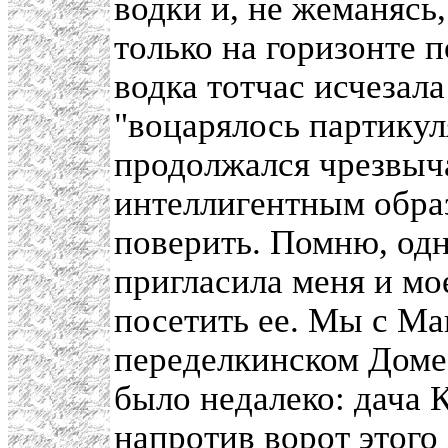
водки и, не жеманясь,
только на горизонте 
водка тотчас исчезала
"воцарялось партикул
продолжался чрезвыч
интеллигентным образ
поверить. Помню, од
пригласила меня и мо
посетить ее. Мы с Ма
переделкинском Доме 
было недалеко: дача 
напротив ворот этого