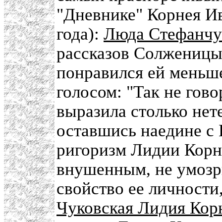
"Дневнике" Корнея Ив
года):
Люда Стефанчу
рассказов Солженицын
понравился ей меньше
голосом: "Так не гово
выразила столько нет
оставшись наедине с 
ригоризм Лидии Корн
внушенным, не умозр
свойство ее личности
Чуковская Лидия Кор