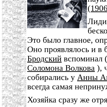
(190
Лиди
беск
Это было главное, оп
Оно проявлялось и в 
Бродский
вспоминал (
Соломона Волкова
), 
собирались у
Анны А
всегда самая неприну
Хозяйка сразу же отр