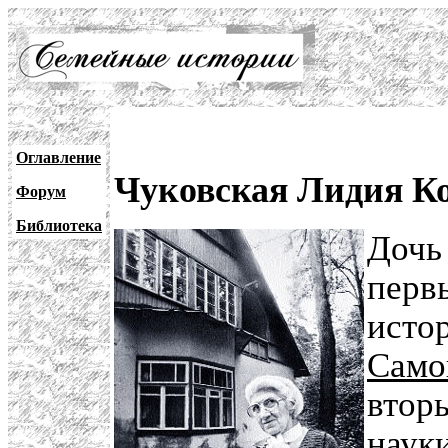
Оглавление
Чуковская Лидия Ко
Форум
Библиотека
Доч
перв
исто
Само
втор
наук