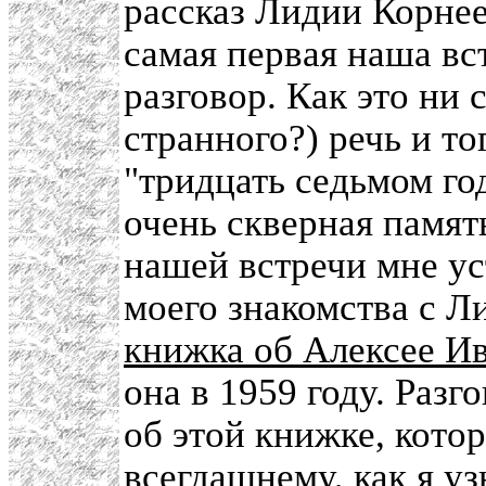
рассказ Лидии Корнее
самая первая наша вс
разговор. Как это ни 
странного?) речь и то
"тридцать седьмом год
очень скверная памят
нашей встречи мне ус
моего знакомства с Л
книжка об Алексее И
она в 1959 году. Разг
об этой книжке, котор
всегдашнему, как я у