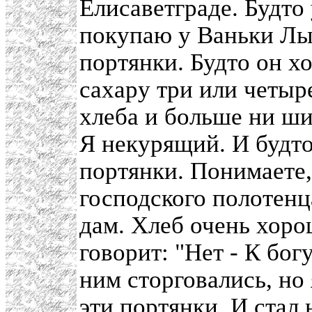
Елисаветграде. Будто 
покупаю у Ваньки Лы
портянки. Будто он х
сахару три или четыр
хлеба и больше ни ши
Я некурящий. И будто
портянки. Понимаете,
господского полотенц
дам. Хлеб очень хор
говорит: "Нет - К бог
ним сторговались, но 
эти портянки. И стал