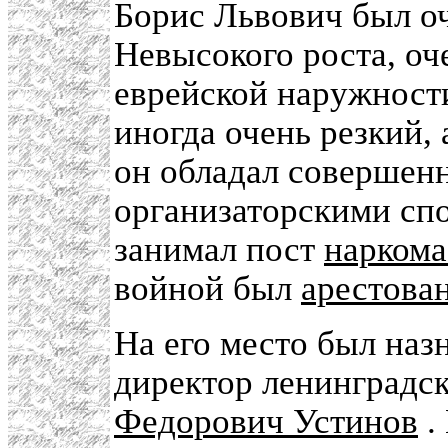
Борис Львович был о
Невысокого роста, о
еврейской наружности
иногда очень резкий, 
он обладал совершен
организаторскими спо
занимал пост
наркома
войной был
арестова
На его место был наз
директор ленинградс
Федорович Устинов
.