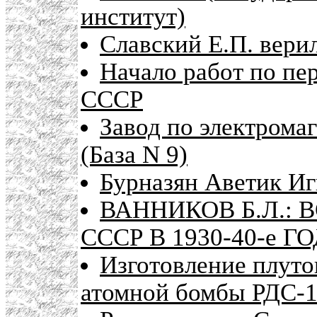
институт)
Славский Е.П. верил
Начало работ по пе
СССР
Завод по электрома
(База N 9)
Бурназян Аветик Иг
ВАННИКОВ Б.Л.:
СССР В 1930-40-е Г
Изготовление плуто
атомной бомбы РДС-