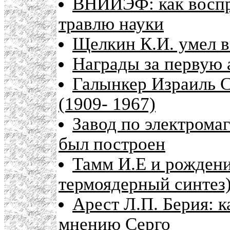
ВНИИЭФ: как воспр
травлю науки
Щелкин К.И. умел в
Награды за первую
Галынкер Израиль 
(1909- 1967)
Завод по электрома
был построен
Тамм И.Е и рожден
термоядерный синтез
Арест Л.П. Берия: к
мнению Серго