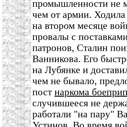
промышленности не м
чем от армии. Ходила
на втором месяце во
провалы с поставками
патронов, Сталин пои
Ванникова. Его быстр
на Лубянке и доставил
чем не бывало, предл
пост
наркома боепри
случившееся не держа
работали "на пару" В
Устинов. Во время в