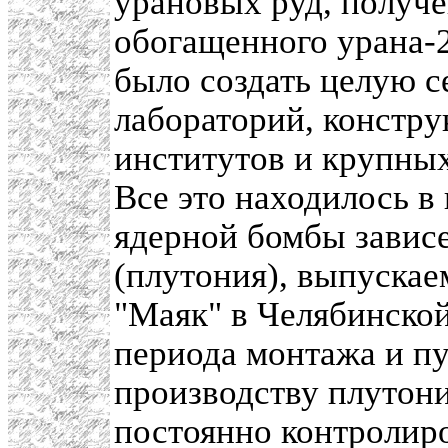
урановых руд, получ
обогащенного урана-2
было создать целую 
лабораторий, констр
институтов и крупны
Все это находилось в
ядерной бомбы зависе
(плутония), выпускае
"Маяк" в Челябинской
периода монтажа и пу
производству плутони
постоянно контролиро