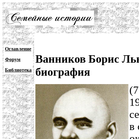
Оглавление
Ванников Борис Льв
Форум
биография
Библиотека
(7
19
с
в 
о