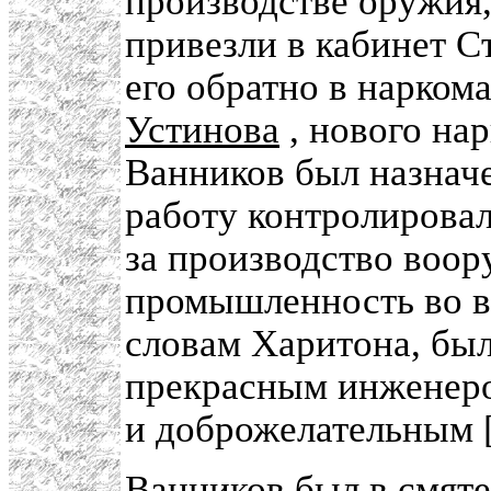
производстве оружия,
привезли в кабинет С
его обратно в нарком
Устинова
, нового на
Ванников был назнач
работу контролирова
за производство воор
промышленность во в
словам Харитона, бы
прекрасным инженеро
и доброжелательным 
Ванников был в смяте