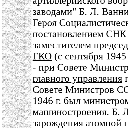
артиллерийского воо
заводами" Б. Л. Ванн
Героя Социалистическо
постановлением СНК 
заместителем предсе
ГКО
(с сентября 1945 
- при Совете Минист
главного управления
п
Совете Министров СС
1946 г. был министро
машиностроения. Б. Л
зарождения атомной 