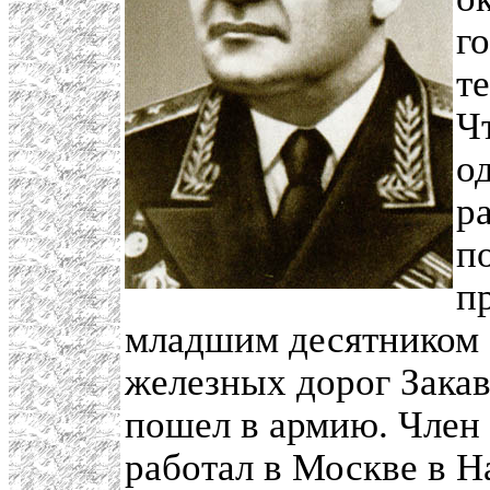
г
т
Ч
о
р
п
п
младшим десятником 
железных дорог Закав
пошел в армию. Член п
работал в Москве в Н