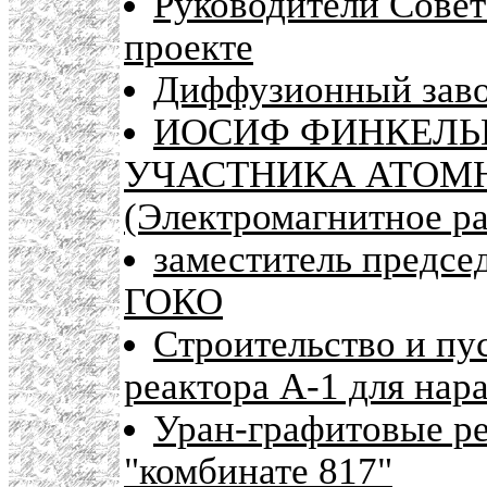
Руководители Сове
проекте
Диффузионный заво
ИОСИФ ФИНКЕЛЬ
УЧАСТНИКА АТОМ
(Электромагнитное ра
заместитель предсе
ГОКО
Строительство и пу
реактора А-1 для нар
Уран-графитовые ре
"комбинате 817"