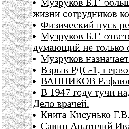
Музруков Б.Г. боль
жизни сотрудников к
Физический пуск ре
Музруков Б.Г. отве
думающий не только 
Музруков назначает
Взрыв РДС-1, перво
ВАННИКОВ Рафаил 
В 1947 году тучи на
Дело врачей.
Книга Кисунько Г.
Савин Анатолий Ив