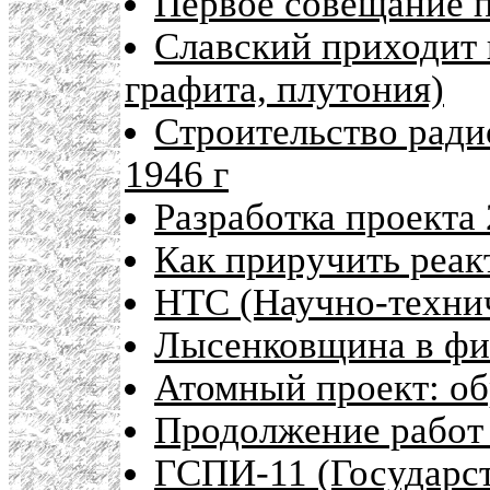
Первое совещание п
Славский приходит 
графита, плутония)
Строительство ради
1946 г
Разработка проекта 
Как приручить реак
НТС (Научно-техни
Лысенковщина в фи
Атомный проект: об
Продолжение работ
ГСПИ-11 (Государс