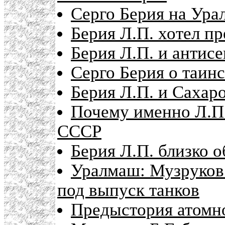
Серго Берия на Ура
Берия Л.П. хотел пр
Берия Л.П. и антис
Серго Берия о таинс
Берия Л.П. и Сахар
Почему именно Л.П.
СССР
Берия Л.П. близко
Уралмаш: Музруков 
под выпуск танков
Предыстория атомно