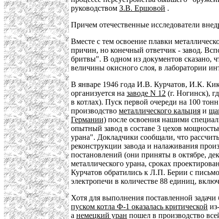
руководством
З.В. Ершовой
.
Причем отечественные исследователи внедр
Вместе с тем освоение плавки металлическ
причин, но конечный ответчик - завод. Всп
бритвы". В одном из документов сказано, 
величины окисного слоя, в лаборатории ин
В январе 1946 года И.В. Курчатов, И.К. Ки
организуется на
заводе N 12
(г. Ногинск), 
в котлах). Пуск первой очереди на 100 тонн
производство
металлического кальция
и
ща
Германии)
после освоения нашими специали
опытный завод в составе 3 цехов мощностью
урана". Докладчики сообщали, что рассчит
реконструкции завода и налаживания произ
постановлений (они приняты в октябре, дек
металлического урана, сроках проектирован
Курчатов обратились к Л.П. Берии с письм
электропечи в количестве 88 единиц, вклю
Хотя для выполнения поставленной задачи
пуском котла Ф-1 оказалась критической
из-
а
немецкий уран
пошел в производство всей