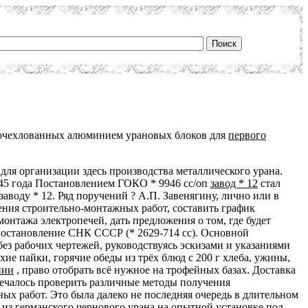
к очехлованных алюминием урановых блоков для
первого
ля организации здесь производства металлического урана.
1945 года Постановлением ГОКО * 9946 сс/оп
завод * 12
стал
аводу * 12. Ряд поручений ? А.П. Завенягину, лично или в
ния строительно-монтажных работ, составить график
нтажа электропечей, дать предложения о том, где будет
Постановление СНК СССР (* 2629-714 сс). Основной
з рабочих чертежей, руководствуясь эскизами и указаниями
е пайки, горячие обеды из трёх блюд с 200 г хлеба, ужины,
нии
, право отобрать всё нужное на трофейных базах. Доставка
мечалось проверить различные методы получения
ых работ. Это была далеко не последняя очередь в длительном
) из
германского чернового урана
на опытной установке под