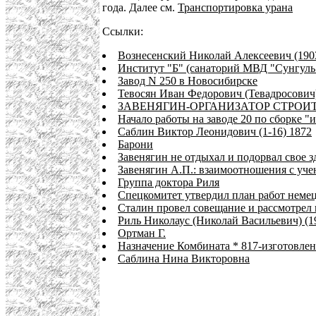
года. Далее см.
Транспортировка урана
Ссылки:
Вознесенский Николай Алексеевич (190
Институт "Б" (санаторий МВД "Сунгуль
Завод N 250 в Новосибирске
Тевосян Иван Федорович (Тевадросович)
ЗАВЕНЯГИН-ОРГАНИЗАТОР СТРОИ
Начало работы на заводе 20 по сборке "
Саблин Виктор Леонидович (1-16) 1872
Барони
Завенягин не отдыхал и подорвал свое з
Завенягин А.П.: взаимоотношения с уч
Группа доктора Риля
Спецкомитет утвердил план работ неме
Сталин провел совещание и рассмотрел 
Риль Николаус (Николай Васильевич) (1
Ортман Г.
Назначение Комбината * 817-изготовлен
Саблина Нина Викторовна