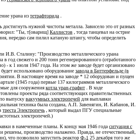
ение урана из
тетрафторида
.
ь достигнуть нужной чистоты металла. Зависело это от разных
оворил: "Ты, т[оварищ]
Каллистов
, тогда танцевал на острие
ия, нередко сам пилил катаную штангу, чтобы определить
али И.В. Сталину: "Производство металлического урана
на в год свежего и 200 тонн регенерированного (отработанного
о) - к 1 июля 1947 года. На этом же заводе будет организовано
о будет использовано оборудование
завода в Биттерфельде (в
ятии. В настоящее время на заводе * 12 оборудован и пущен
вартале (1945 года) первые 137 килограммов металлического
димые для сооружения
котла уран-графит
. В ходе
готовлены проекты ряда соответствующих правительственных
ы по выпуску
вакуумных электропечей
для выплавки
иальная техника была создана, А.П. Завенягин, И. Кабанов, И.
ов
треста Электропечь
, который выдал ПГУ специальные
астотных электропечей.)
равки в намеченные планы. К концу мая 1946 года
ситуация с
ли решены, производство налажено. Правда, не отечественный,
н), что позволило запустить реактор
Ф-1
25 декабря того же