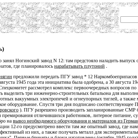
ь)
о занял Ногинский завод N 12: там предстояло наладить выпус
натов, где планировалось
нарабатывать плутоний
.
енягин
предложили передать ПГУ завод * 12 Наркомбоеприпасов д
августа 1945 года эта инициатива была одобрена, а 30 августа 
Спецкомитет рассмотрел комплекс первоочередных вопросов по з
ть выделить три инженерно-строительных батальона для выполне
отных вакуумных электропечей и огнеупорных тиглей, а также мо
кое оборудование. Спустя три дня подписано соответствующее 
ровского
). ПГУ разрешено производить запланированные СМР бе
 премирования отличившихся работников, литерное питание, сухи
бро на
вывоз необходимого оборудования и материалов из Герма
ции 12-го предусмотрено ввести там же опытный завод, где на
фективный из них, а также получать металл для экспериментальн
ника".
Первые брикеты и блоки изготовлены
(октябрь 1945 года