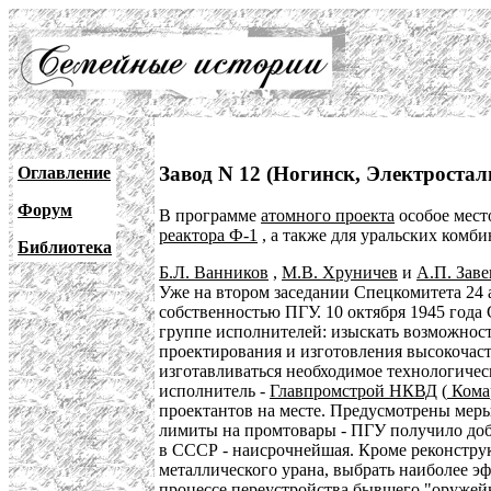
Завод N 12 (Ногинск, Электростал
Оглавление
Форум
В программе
атомного проекта
особое мест
реактора Ф-1
, а также для уральских комби
Библиотека
Б.Л. Ванников
,
М.В. Хруничев
и
А.П. Зав
Уже на втором заседании Спецкомитета 24 
собственностью ПГУ. 10 октября 1945 года 
группе исполнителей: изыскать возможнос
проектирования и изготовления высокочаст
изготавливаться необходимое технологичес
исполнитель -
Главпромстрой НКВД
(
Кома
проектантов на месте. Предусмотрены меры
лимиты на промтовары - ПГУ получило до
в СССР - наисрочнейшая. Кроме реконструк
металлического урана, выбрать наиболее эф
процессе переустройства бывшего "оружей