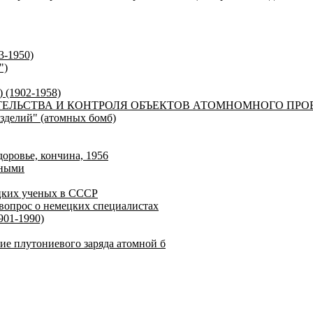
3-1950)
")
 (1902-1958)
ТЕЛЬСТВА И КОНТРОЛЯ ОБЪЕКТОВ АТОМНОМНОГО ПРО
изделий" (атомных бомб)
доровье, кончина, 1956
еными
цких ученых в СССР
вопрос о немецких специалистах
901-1990)
ие плутониевого заряда атомной б