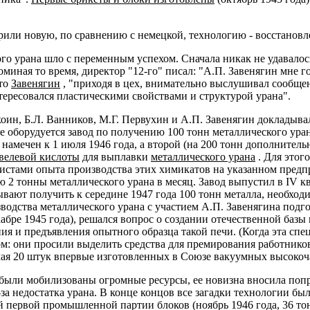
или новую, по сравнению с немецкой, технологию - восстановл
ого урана шло с переменным успехом. Сначала никак не удавалос
оминая то время, директор "12-го" писал: "А.П. Завенягин мне г
что
Завенягин
, "приходя в цех, внимательно выслушивал сообщен
тересовался пластическими свойствами и структурой урана".
коин, Б.Л. Ванников, М.Г. Первухин и А.П. Завенягин докладыв
где оборудуется завод по получению 100 тонн металлического ура
 намечен к 1 июля 1946 года, а второй (на 200 тонн дополнительн
велевой кислоты
для выплавки
металлического урана
. Для этог
стами опыта производства этих химикатов на указанном предпри
 2 тонны металлического урана в месяц. Завод выпустил в IV к
ывают получить к середине 1947 года 100 тонн металла, необхо
водства металлического урана с участием А.П. Завенягина под
абре 1945 года), решался вопрос о создании отечественной баз
ия и предъявления опытного образца такой печи. (Когда эта спец
ом: они просили выделить средства для премирования работник
чая 20 штук впервые изготовленных в Союзе вакуумных высокоч
 были мобилизованы огромные ресурсы, ее новизна вносила поп
за недостатка урана. В конце концов все загадки технологии бы
 первой промышленной партии блоков (ноябрь 1946 года, 36 тон