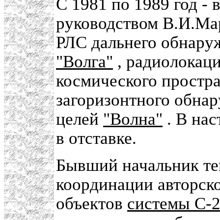
С 1981 по 1989 год -
руководством В.И.Ма
РЛС дальнего обнару
"Волга"
, радиолокац
космического простр
загоризонтного обна
целей
"Волна"
. В нас
в отставке.
Бывший начальник те
координации авторско
объектов
системы С-