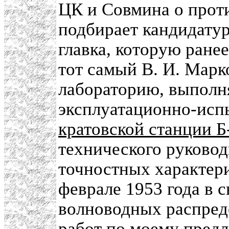
ЦК и Совмина о проти
подбирает кандидатур
главка, которую ране
тот самый В. И. Марк
лабораторию, выпол
эксплуатационно-испы
кратовской станции Б
технического руковод
точностных характери
феврале 1953 года в с
волноводных распред
работ по моему пред