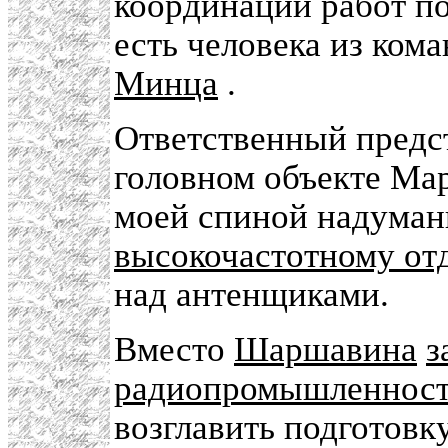
координации работ по
есть человека из ком
Минца
.
Ответственный предс
головном объекте Мар
моей спиной надуман
высокочастотному от
над антенщиками.
Вместо
Шаршавина
з
радиопромышленнос
возглавить подготовк