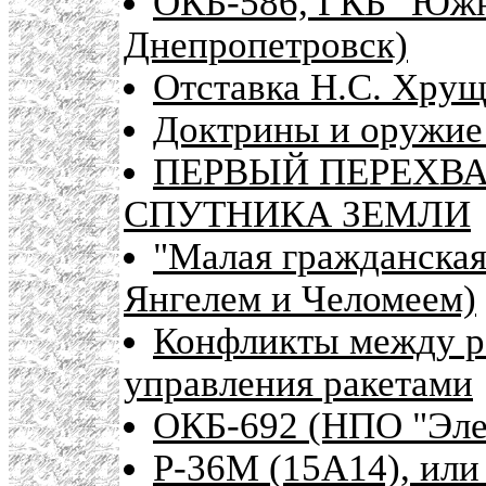
ОКБ-586, ГКБ "Южно
Днепропетровск)
Отставка Н.С. Хру
Доктрины и оружие 
ПЕРВЫЙ ПЕРЕХВ
СПУТНИКА ЗЕМЛИ
"Малая гражданская
Янгелем и Челомеем)
Конфликты между р
управления ракетами
ОКБ-692 (НПО "Эле
Р-36М (15А14), или