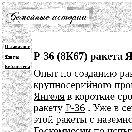
Оглавление
Р-36 (8К67) ракета 
Форум
Библиотека
Опыт по созданию ра
крупносерийного про
Янгеля
в короткие ср
ракету
Р-36
. Уже в с
этой ракеты с наземн
Госкомиссии по испы