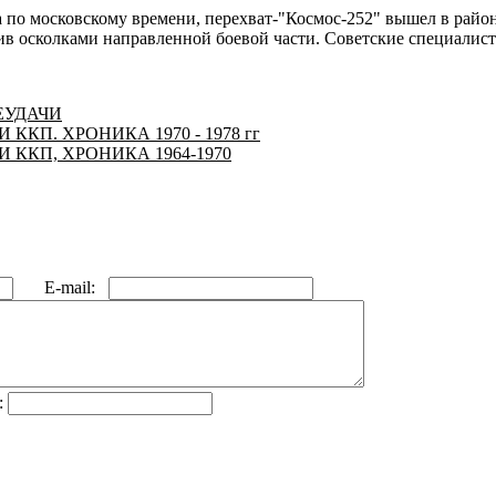
ра по московскому времени, перехват-"Космос-252" вышел в райо
азив осколками направленной боевой части. Советские специалис
ЕУДАЧИ
ККП. ХРОНИКА 1970 - 1978 гг
И ККП, ХРОНИКА 1964-1970
E-mail:
: