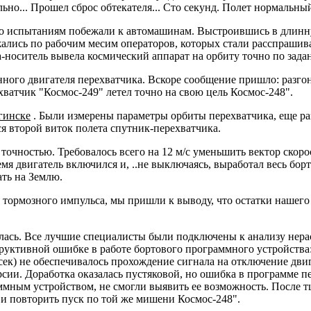
но... Прошел сброс обтекателя... Сто секунд. Полет нормальны
по испытаниям побежали к автомашинам. Выстроившись в длинн
жались по рабочим месим операторов, которых стали расспрашив
а-носитель вывела космический аппарат на орбиту точно по зада
ного двигателя перехватчика. Вскоре сообщение пришло: разго
ехватчик "Космос-249" летел точно на свою цель Космос-248".
гинске
. Были измерены параметры орбиты перехватчика, еще раз
ся второй виток полета спутник-перехватчика.
точностью. Требовалось всего на 12 м/с уменьшить вектор скор
я двигатель включился и, ..не выключаясь, выработал весь борто
ать на Землю.
тормозного импульса, мы пришли к выводу, что остатки нашего 
ялась. Все лучшие специалисты были подключены к анализу нер
уктивной ошибке в работе бортового программного устройства:
/сек) не обеспечивалось прохождение сигнала на отключение дв
ии. Доработка оказалась пустяковой, но ошибка в программе пе
ным устройством, не смогли выявить ее возможность. После тщ
и повторить пуск по той же мишени Космос-248".