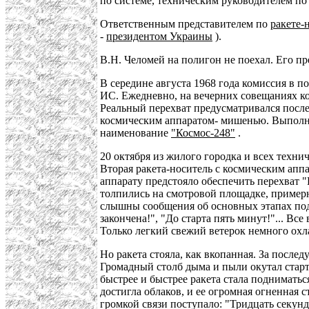
по системе, техническим руководителем по
Ответственным представителем по
ракете-
-
президентом Украины
).
В.Н. Челомей на полигон не поехал. Его пр
В середине августа 1968 года комиссия в п
ИС. Ежедневно, на вечерних совещаниях ко
Реальный перехват предусматривался после з
космическим аппаратом- мишенью. Выполни
наименование
"Космос-248"
.
20 октября из жилого городка и всех техни
Вторая ракета-носитель с космическим апп
аппарату предстояло обеспечить перехват 
толпились на смотровой площадке, пример
слышны сообщения об основных этапах подг
закончена!", "До старта пять минут!"... Все
Только легкий свежий ветерок немного охл
Но ракета стояла, как вкопанная. За после
Громадный столб дыма и пыли окутал старто
быстрее и быстрее ракета стала подниматьс
достигла облаков, и ее огромная огненная
громкой связи поступало: "Тридцать секун