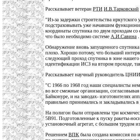
Рассказывает ветеран
РТИ
И.В.Тарковский
"Из-за задержки строительства иркутского
подстраховывать уже начавшим функционир
координаты спутника по двум проходам со 
что было необходимо системе
А.И.Савина
.
Обнаружение вновь запущенного спутника и
плохо. Хорошо потому, что больший интерв
следующий проход спутника в зоне нашего 
идентификации ИСЗ на втором проходе, та
Рассказывает научный руководитель ЦНИИ
"С 1966 по 1968 год наши специалисты нем
во все смежные организации, согласовывая 
Байконуре, и на заводах- изготовителях а
правильно принимались и закладывались в
На полигон были отправлены три космическ
5В91. Подготовленные к пуску ракеты-нос
установочный агрегат, с большим трудом 
Решением
ВПК
была создана комиссия по 