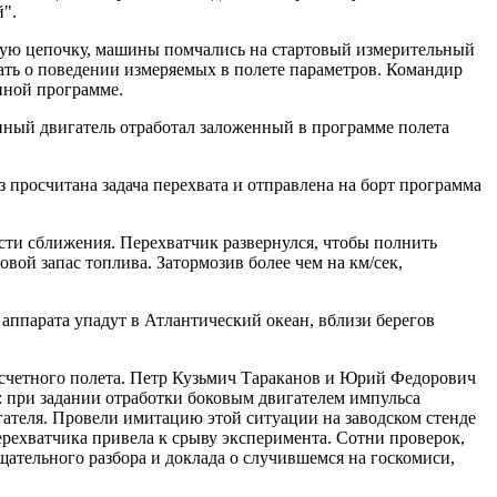
й".
ую цепочку, машины помчались на стартовый измерительный
ать о поведении измеряемых в полете параметров. Командир
нной программе.
нный двигатель отработал заложенный в программе полета
 просчитана задача перехвата и отправлена на борт программа
ости сближения. Перехватчик развернулся, чтобы полнить
вой запас топлива. Затормозив более чем на км/сек,
аппарата упадут в Атлантический океан, вблизи берегов
асчетного полета. Петр Кузьмич Тараканов и Юрий Федорович
 при задании отработки боковым двигателем импульса
игателя. Провели имитацию этой ситуации на заводском стенде
рехватчика привела к срыву эксперимента. Сотни проверок,
ательного разбора и доклада о случившемся на госкомиси,