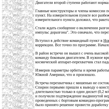
Двигатели второй ступени работают нормаль
Главные конструкторы и члены комиссии 
пункт. На измерительном пункте все разбе
измерительного пункта доложил, что ракет
Стали ждать сообщение о включении разгон
импульс доразгона". Это означало, что пер
Вступил в действие командный пункт в
Но
коррекции. Все точно по программе. Начал
В район встречи он вышел с очень высокой 
команду боковым двигателем. В нужное врем
космический аппарат-перехватчик стал пад
Измерив параметры орбиты и время работы 
Южной Америки, что и произошло.
Встреча перехватчика с мишенью не состо
Спирин первыми пришли к выводу о констр
длительностью только в один дискет (0,2 м
и получили подтверждение выдвинутой верс
проведенных с бортовым командно-программ
было принято решение провести доработку 