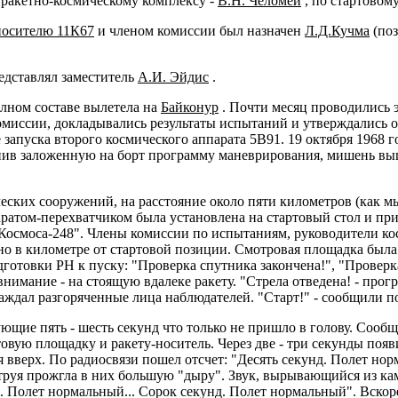
 ракетно-космическому комплексу -
В.Н. Челомей
, по стартовом
носителю 11К67
и членом комиссии был назначен
Л.Д.Кучма
(поз
едставлял заместитель
А.И. Эйдис
.
олном составе вылетела на
Байконур
. Почти месяц проводились 
миссии, докладывались результаты испытаний и утверждались о
апуска второго космического аппарата 5В91. 19 октября 1968 год
в заложенную на борт программу маневрирования, мишень вышл
ческих сооружений, на расстояние около пяти километров (как мы
аратом-перехватчиком была установлена на стартовый стол и при
"Космоса-248". Члены комиссии по испытаниям, руководители к
но в километре от стартовой позиции. Смотровая площадка была
отовки РН к пуску: "Проверка спутника закончена!", "Проверка
 внимание - на стоящую вдалеке ракету. "Стрела отведена! - прог
аждал разгоряченные лица наблюдателей. "Старт!" - сообщили по
дующие пять - шесть секунд что только не пришло в голову. Сооб
вую площадку и ракету-носитель. Через две - три секунды появи
я вверх. По радиосвязи пошел отсчет: "Десять секунд. Полет нор
 струя прожгла в них большую "дыру". Звук, вырывающийся из ка
д. Полет нормальный... Сорок секунд. Полет нормальный". Вскор