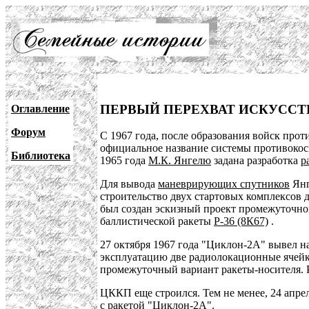
ПЕРВЫЙ ПЕРЕХВАТ ИСКУССТ
Оглавление
Форум
С 1967 года, после образования войск про
официальное название системы противокос
Библиотека
1965 года
М.К. Янгелю
задана разработка
р
Для вывода
маневрирующих спутников
Янг
строительство двух стартовых комплексов д
был создан эскизный проект промежуточног
баллистической ракеты
Р-36 (8К67)
.
27 октября 1967 года "Циклон-2А" вывел н
эксплуатацию две радиолокационные ячейк
промежуточный вариант ракеты-носителя. Р
ЦККП еще строился. Тем не менее, 24 апр
с ракетой "Циклон-2А".