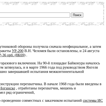
утниковой обороны получила сначала неофициальное, а затем
 ракеты
УР-200
В.Н. Челомея были остановлены, и 24 августа
Р-36 орб. (8К69)
.
горазового включения. На 90-й площадке Байконура началось
м затянулась, и в марте 1966 года под руководством Янгеля
ешно завершавшей испытания межконтинентальной
онструкции перехватчика. В начале 1968 года были введены в
Ногинске
, отработаны перехватчик, мишень и
мел ряд ограничений,
о проведении совместных с заказчиком испытаний
системы ИС