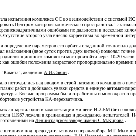
.
 узла испытания комплекса
ОС
во взаимодействии с системой
ИС
овать Центром контроля космического пространства. Тактико-т
среднеквадратичными ошибками по дальности в несколько киломе
 Отсутствие второго узла внесло коррективы во временной инте
 определение параметров его орбиты с заданной точностью долж
ал наблюдения (двое суток против двух витков) позволял точне
радиолокационного комплекса мог произойти через 10-20 часов 
к как ошибки положения возрастают пропорционально времени п
 "Комета", академик
А.И.Савин
.
ало потрудились над вводом в строй
наземного командного изме
планы работ и добиваясь увязки средств в единую автоматизиро
ппаратуры. Боевые программы были отработаны и многократно п
 бортовые устройства КА-перехватчика.
их аппарата: один в комплектации мишени И-2-БМ (без головки 
ители 11К67 лежали в хранилищах и дожидались испытателей. Н
изготовленный на
Ленинградском заводе имени С.М.Кирова
.
испытаниям под председательством генерал-майора
М.Г. Мымрин