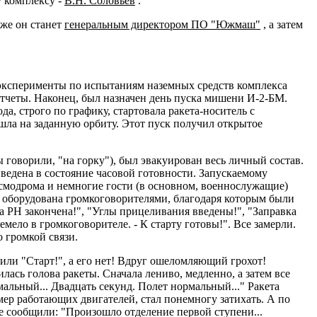
у комплексу -
В.Н. Соловьев
.
же он станет
генеральным директором ПО "Южмаш"
, а затем
эксперименты по испытаниям наземных средств комплекса
тчеты. Наконец, был назначен день пуска мишени И-2-БМ.
а, строго по графику, стартовала ракета-носитель с
а на заданную орбиту. Этот пуск получил открытое
 говорили, "на горку"), был эвакуирован весь личный состав.
ведена в состояние часовой готовности. Запускаемому
осмодрома и немногие гости (в основном, военнослужащие)
 оборудована громкоговорителями, благодаря которым были
 РН закончена!", "Углы прицеливания введены!", "Заправка
ремело в громкоговорителе. - К старту готовы!". Все замерли.
 громкой связи.
щили "Старт!", а его нет! Вдруг ошеломляющий грохот!
лась голова ракеты. Сначала лениво, медленно, а затем все
мальный... Двадцать секунд. Полет нормальный..." Ракета
мер работающих двигателей, стал понемногу затихать. А по
е сообщили: "Произошло отделение первой ступени...