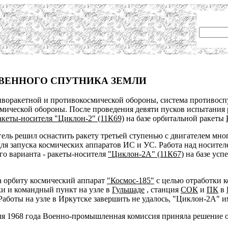
ВЕННОГО СПУТНИКА ЗЕМЛИ
тиворакетной и противокосмической обороны, система противосп
мической обороны. После проведения девяти пусков испытания
акеты-носителя "Циклон-2" (11К69)
на базе орбитальной ракеты
ель решил оснастить ракету третьей ступенью с двигателем мно
ля запуска космических аппаратов ИС и УС. Работа над носителе
о варианта - ракеты-носителя
"Циклон-2А" (11К67)
на базе усп
а орбиту космический аппарат
"Космос-185"
с целью отработки к
и и командный пункт на узле в
Гульшаде
, станция
СОК
и
ПК
в
аботы на узле в Иркутске завершить не удалось, "Циклон-2А" и
еля 1968 года Военно-промышленная комиссия приняла решение 