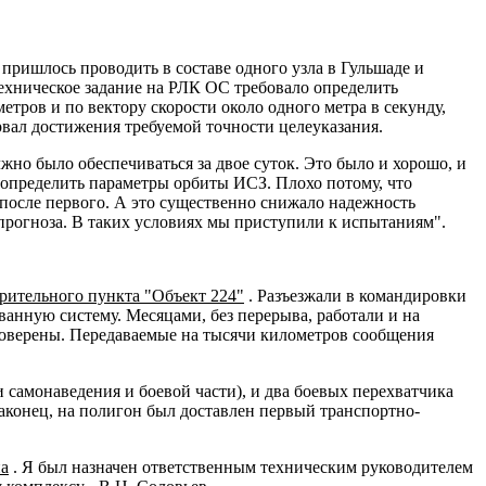
пришлось проводить в составе одного узла в Гульшаде и
ехническое задание на РЛК ОС требовало определить
тров и по вектору скорости около одного метра в секунду,
рвал достижения требуемой точности целеуказания.
но было обеспечиваться за двое суток. Это было и хорошо, и
е определить параметры орбиты ИСЗ. Плохо потому, что
после первого. А это существенно снижало надежность
рогноза. В таких условиях мы приступили к испытаниям".
рительного пункта "Объект 224"
. Разъезжали в командировки
ванную систему. Месяцами, без перерыва, работали и на
роверены. Передаваемые на тысячи километров сообщения
самонаведения и боевой части), и два боевых перехватчика
аконец, на полигон был доставлен первый транспортно-
а
. Я был назначен ответственным техническим руководителем