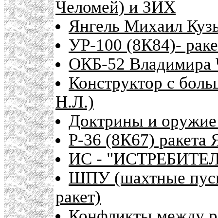
Челомей) и ЗИХ
Янгель Михаил Кузь
УР-100 (8К84)- рак
ОКБ-52 Владимира Ч
Конструктор с боль
Н.Л.)
Доктрины и оружие 
Р-36 (8К67) ракета 
ИС - "ИСТРЕБИТЕ
ШПУ (шахтные пуск
ракет)
Конфликты между р