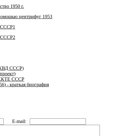
тво 1950 г.
 помощью центрифуг 1953
в СССР1
в СССР2
НКВД СССР)
роект)
ЕКТЕ СССР
6) - краткая биография
E-mail: