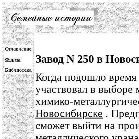
Оглавление
Завод N 250 в Новос
Форум
Библиотека
Когда подошло время 
участвовал в выборе 
химико-металлургичес
Новосибирске
. Предп
сможет выйти на прои
металлического
урана