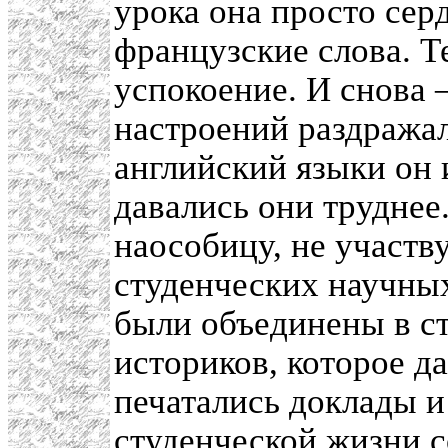
урока она просто сер
французские слова. Т
успокоение. И снова 
настроений раздража
английский языки он 
давались они труднее
наособицу, не участв
студенческих научных
были объединены в с
историков, которое д
печатались доклады и 
студенческой жизни с