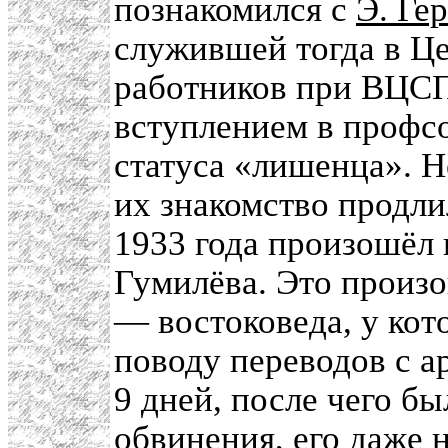
познакомился с
Э. Ге
служившей тогда в Ц
работников при ВЦСП
вступлением в профсо
статуса «лишенца». Не
их знакомство продлил
1933 года произошёл 
Гумилёва. Это произо
— востоковеда, у кот
поводу переводов с а
9 дней, после чего б
обвинения, его даже 