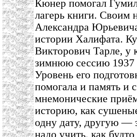
Кюнер помогал Гумил
лагерь книги. Своим 
Александра Юрьевича
истории Халифата. Ку
Викторович Тарле, у 
зимнюю сессию 1937 
Уровень его подготов
помогала и память и 
мнемонические приём
историю, как сушены
одну дату, другую —
надо учить, как будто