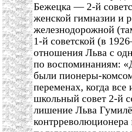
Бежецка — 2-й совет
женской гимназии и р
железнодорожной (там
1-й советской (в 192
отношения Льва с од
по воспоминаниям: «
были пионеры-комсомо
переменах, когда все 
школьный совет 2-й с
лишение Льва Гумилё
контрреволюционера 