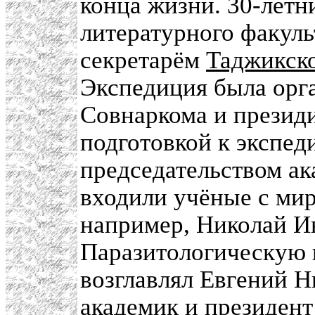
конца жизни. 30-летн
литературного факуль
секретарём
Таджикск
Экспедиция была орг
Совнаркома и презид
подготовкой к экспед
председательством ак
входили учёные с ми
например, Николай И
Паразитологическую г
возглавлял Евгений 
академик и президент