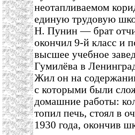
неотапливаемом кори
единую трудовую шко
Н. Пунин — брат отчи
окончил 9-й класс и 
высшее учебное заве
Гумилёва в Ленинград
Жил он на содержани
с которыми были сло
домашние работы: кол
топил печь, стоял в о
1930 года, окончив ш