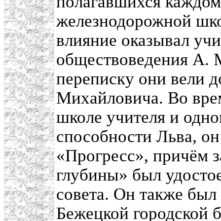
полагавшихся каждом
железнодорожной шко
влияние оказывал учи
обществоведения А. 
переписку они вели д
Михайловича. Во врем
школе учителя и одн
способности Льва, он
«Прогресс», причём з
глубины» был удосто
совета. Он также бы
Бежецкой городской 