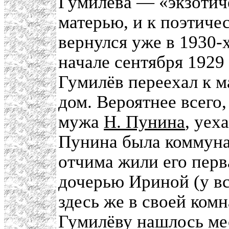
Гумилёва — «экзотич
матерью, и к поэтиче
вернулся уже в 1930-х
начале сентября 1929
Гумилёв переехал к м
дом. Вероятнее всего,
мужа
Н. Пунина
, уех
Пунина была коммунал
отчима жили его перв
дочерью Ириной (у вс
здесь же в своей комн
Гумилёву нашлось мес