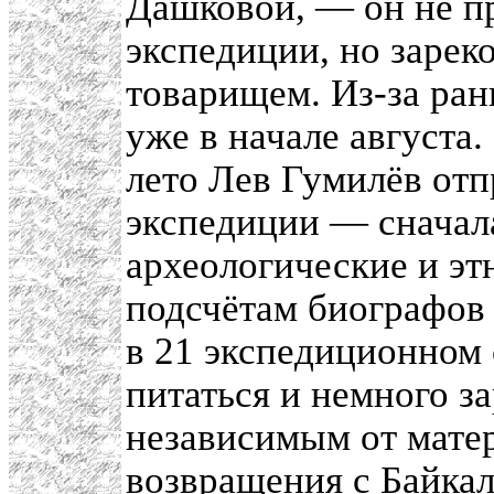
Дашковой, — он не пр
экспедиции, но заре
товарищем. Из-за ра
уже в начале августа.
лето Лев Гумилёв отп
экспедиции — сначал
археологические и эт
подсчётам биографов
в 21 экспедиционном 
питаться и немного з
независимым от матер
возвращения с Байкал