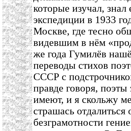
которые изучал, знал
экспедиции в 1933 го
Москве, где тесно об
видевшим в нём «прод
же года Гумилёв наш
переводы стихов поэ
СССР с подстрочнико
правде говоря, поэты 
имеют, и я скольжу м
страшась отдалиться 
безграмотности гени