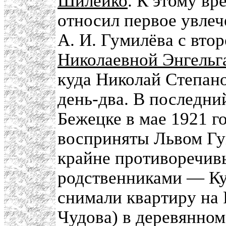
Шилейко
. К этому в
относил первое увлеч
А. И. Гумилёва с вто
Николаевной Энгельг
куда Николай Степан
день-два. В последний
Бежецке в мае 1921 го
восприняты Львом Гум
крайне противоречивы
родственниками — К
снимали квартиру на 
Чудова) в деревянном