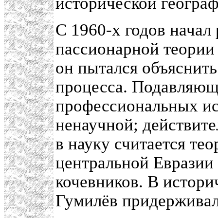
исторической геогра
С 1960-х годов начал
пассионарной теории 
он пытался объяснить
процесса. Подавляющ
профессиональных ист
ненаучной; действит
в науку считается те
центральной Евразии
кочевников. В истори
Гумилёв придерживалс