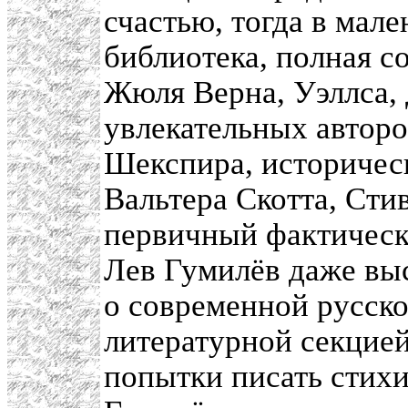
счастью, тогда в мал
библиотека, полная с
Жюля Верна, Уэллса,
увлекательных автор
Шекспира, историчес
Вальтера Скотта, Сти
первичный фактическ
Лев Гумилёв даже выс
о современной русско
литературной секцией
попытки писать стих