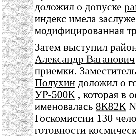
доложил о допуске
ра
индекс имела заслуже
модифицированная тр
Затем выступил рай
Александр Ваганович
приемки. Заместител
Полухин
доложил о г
УР-500К
, которая в
именовалась
8К82К
N 
Госкомиссии 130 чело
готовности космическ