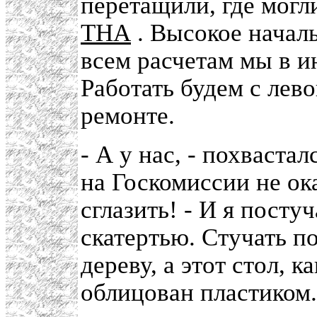
перетащили, где могл
ТНА
. Высокое началь
всем расчетам мы в и
Работать будем с лево
ремонте.
- А у нас, - похвастал
на Госкомиссии не ока
сглазить! - И я посту
скатертью. Стучать п
дереву, а этот стол, 
облицован пластиком.