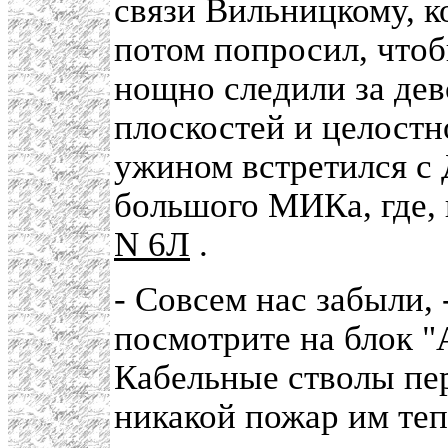
связи Вильницкому, к
потом попросил, чтоб
нощно следили за де
плоскостей и целостн
ужином встретился с
большого МИКа, где,
N 6Л
.
- Совсем нас забыли, 
посмотрите на блок "А
Кабельные стволы пер
никакой пожар им те