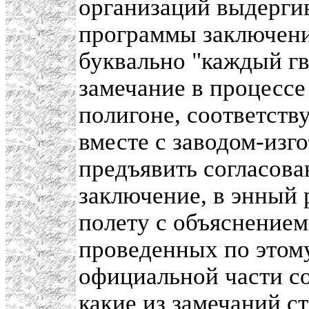
организаций выдергив
программы заключени
буквально "каждый гво
замечание в процессе
полигоне, соответст
вместе с заводом-изг
предъявить согласова
заключение, в энный
полету с объяснение
проведенных по этом
официальной части со
какие из замечаний с