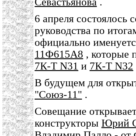
Севастьянова
.
6 апреля состоялось 
руководства по итога
официально именует
11Ф615А8
, которые 
7К-Т N31
и
7К-Т N32
В будущем для откры
"Союз-11"
.
Совещание открывает
конструкторы
Юрий 
Владимир Палло
- от