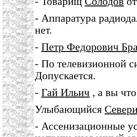
- Товарищ
Солодов
о
- Аппаратура радиод
нет.
-
Петр Федорович Бр
- По телевизионной с
Допускается.
-
Гай Ильич
, а вы чт
Улыбающийся
Север
- Ассенизационные ус