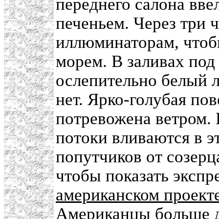
переднего салона вве
печеньем. Через три 
иллюминаторам, чтоб
морем. В заливах под
ослепительно белый л
нет. Ярко-голубая по
потревожена ветром.
потоки вливаются в э
попутчиков от созерц
чтобы показать эксп
американском проект
Американцы больше д