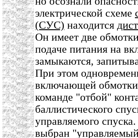
но осознали опасность
электрической схеме
(СУС)
находится
дис
Он имеет две обмотк
подаче питания на в
замыкаются, запитыва
При этом одновремен
включающей обмотки 
команде "отбой" конт
баллистического спус
управляемого спуска.
выбран "управляемый