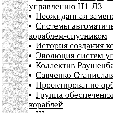
управлению Н1-Л3
Неожиданная замен
Системы автоматиче
кораблем-спутником
История создания к
Эволюция систем у
Коллектив Раушенба
Савченко Станисла
Проектирование орб
Группа обеспечени
кораблей