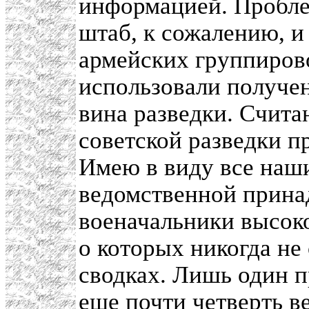
информацией. Пробле
штаб, к сожалению, и
армейских группиров
использовали получен
вина разведки. Считаю
советской разведки п
Имею в виду все наш
ведомственной принад
военачальники высоко
о которых никогда н
сводках. Лишь один п
еще почти четверть ве