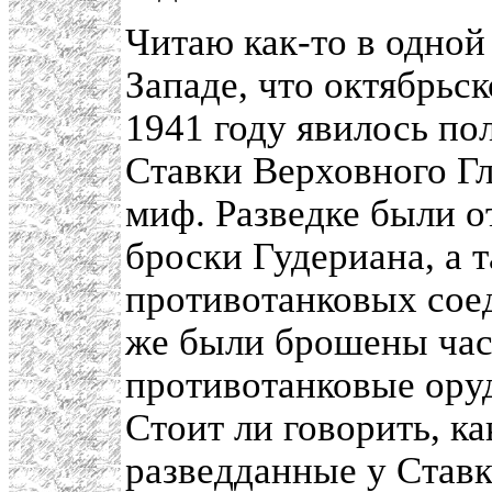
Читаю как-то в одной 
Западе, что октябрьс
1941 году явилось п
Ставки Верховного Г
миф. Разведке были 
броски Гудериана, а т
противотанковых соед
же были брошены час
противотанковые ору
Стоит ли говорить, 
разведданные у Став