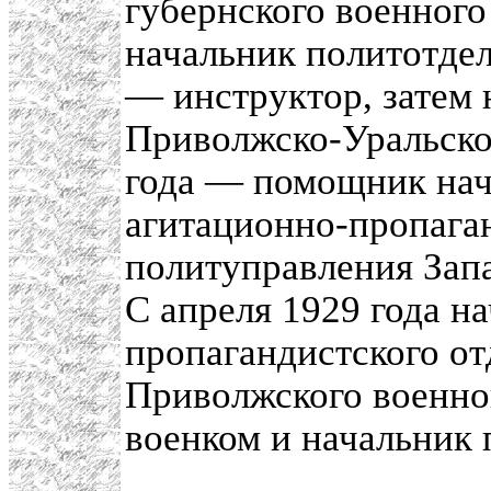
губернского военного
начальник политотдел
— инструктор, затем 
Приволжско-Уральског
года — помощник нач
агитационно-пропаган
политуправления Запа
С апреля 1929 года н
пропагандистского от
Приволжского военног
военком и начальник 