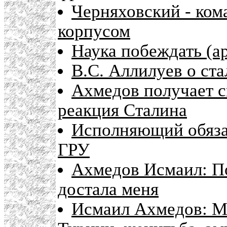
Черняховский - ко
корпусом
Наука побеждать (а
В.С. Аллилуев о ст
Ахмедов получает с
реакция Сталина
Исполняющий обязан
ГРУ
Ахмедов Исмаил: П
достала меня
Исмаил Ахмедов: М