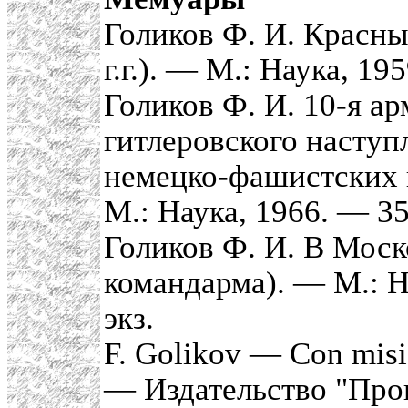
Голиков Ф. И. Красны
г.г.). — М.: Наука, 19
Голиков Ф. И. 10-я ар
гитлеровского наступ
немецко-фашистских 
М.: Наука, 1966. — 35
Голиков Ф. И. В Моск
командарма). — М.: Н
экз.
F. Golikov — Con misio
— Издательство "Прог