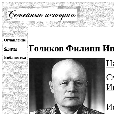
Оглавление
Голиков Филипп И
Форум
Библиотека
Н
С
И
И