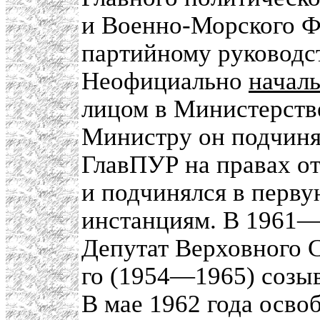
и Военно-Морского Ф
партийному руковод
Неофициально
начал
лицом в Министерств
Министру он подчиня
ГлавПУР на правах о
и подчинялся в перв
инстанциям. В 1961
Депутат Верховного 
го (1954—1965) созы
В мае 1962 года осво