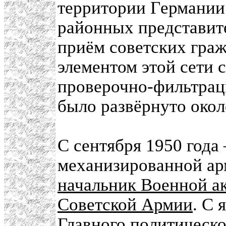
тeрритории Гeрмании
районных представите
приём советских гра
элементом этой сети 
проверочно-фильтрац
было развёрнуто окол
С сентября 1950 год
механизированной ар
начальник Военной а
Советской Армии
. С 
Главного политическ