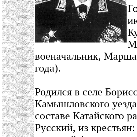
Г
и
К
М
военачальник, Маршал
года).
Родился в селе Борис
Камышловского уезда
составе Катайского р
Русский, из крестьян