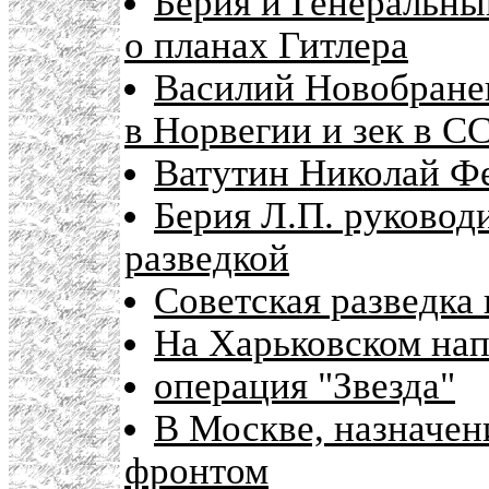
Берия и Генеральн
о планах Гитлера
Василий Новобране
в Норвегии и зек в С
Ватутин Николай Ф
Берия Л.П. руковод
разведкой
Советская разведка
На Харьковском нап
операция "Звезда"
В Москве, назначе
фронтом