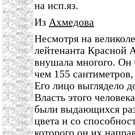
на исп.яз.
Из
Ахмедова
Несмотря на великол
лейтенанта Красной А
внушала многого. Он 
чем 155 сантиметров,
Его лицо выглядело д
Власть этого человека
были выдающихся раз
цвета и со способнос
которого он их напра