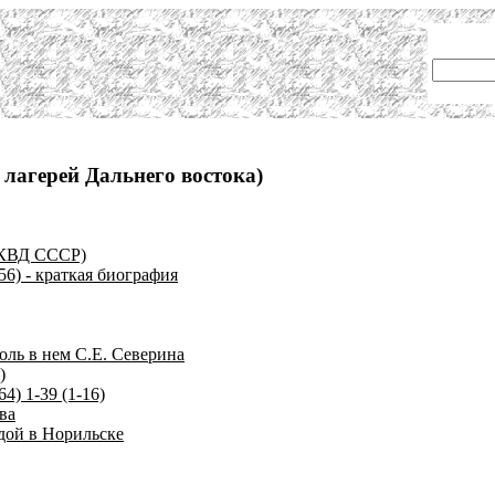
 лагерей Дальнего востока)
НКВД СССР)
6) - краткая биография
оль в нем С.Е. Северина
)
4) 1-39 (1-16)
ва
одой в Норильске