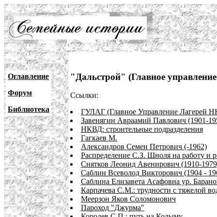
"Дальстрой" (Главное управление
Оглавление
Форум
Ссылки:
Библиотека
ГУЛАГ (Главное Управление Лагерей 
Завенягин Авраамий Павлович (1901-195
НКВД: строительные подразделения
Гагкаев М.
Александров Семен Петрович (-1962)
Распределение С.З. Шноля на работу и р
Снятков Леонид Авенирович (1910-1979
Саблин Всеволод Викторович (1904 - 196
Саблина Елизавета Асафовна ур. Барано
Карпачева С.М.: трудности с тяжелой в
Меерзон Яков Соломонович
Пароход "Джурма"
Королев С.П.: путь на Колыму