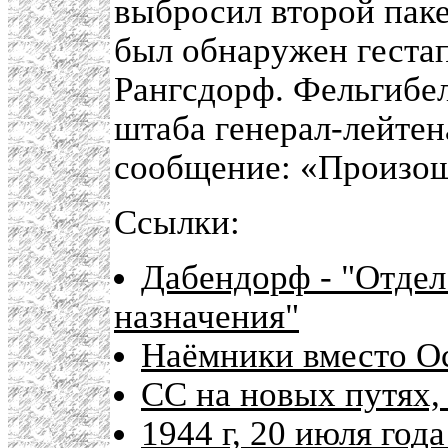
выбросил второй паке
был обнаружен гестап
Рангсдорф. Фельгибе
штаба генерал-лейте
сообщение: «Произош
Ссылки:
Дабендорф - "Отдел
назначения"
Наёмники вместо О
СС на новых путях,
1944 г, 20 июля го