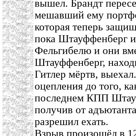
вышел. Брандт пересе
мешавший ему портфе
которая теперь защищ
пока Штауффенберг и
Фельгибелю и они вме
Штауффенберг, наход
Гитлер мёртв, выехал
оцепления до того, к
последнем КПП Штауф
получив от адъютанта
разрешил ехать.
Взрыв произошёл в 12