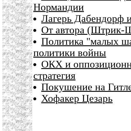
Нормандии
Лагерь Дабендорф 
От автора (Штрик-
Политика "малых ша
политики войны
ОКХ и оппозиционн
стратегия
Покушение на Гитле
Хофакер Цезарь