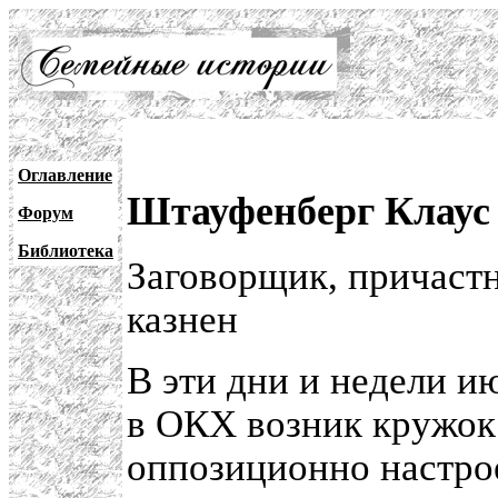
Оглавление
Штауфенберг Клаус
Форум
Библиотека
Заговорщик, причаст
казнен
В эти дни и недели ию
в ОКХ возник кружо
оппозиционно настро