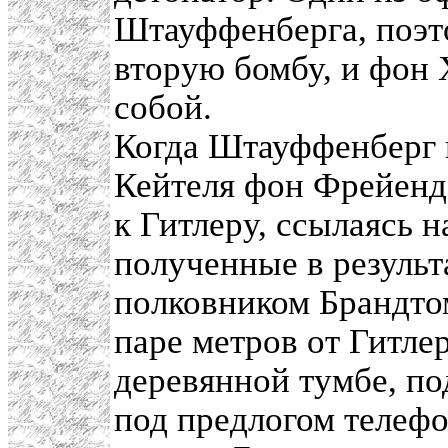
Штауффенберга, поэто
вторую бомбу, и фон 
собой.
Когда Штауффенберг 
Кейтеля фон Фрейенда
к Гитлеру, ссылаясь 
полученные в результ
полковником Брандтом
паре метров от Гитле
деревянной тумбе, по
под предлогом телеф