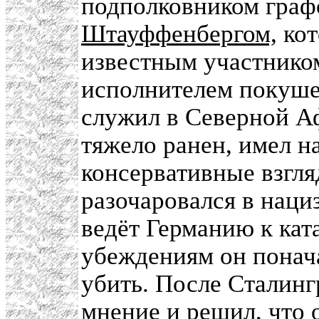
подполковником гра
Штауффенбергом,
кот
известным участнико
исполнителем покуше
служил в Северной Аф
тяжело ранен, имел н
консервативные взгл
разочаровался в наци
ведёт Германию к кат
убеждениям он понача
убить. После Сталинг
мнение и решил, что 