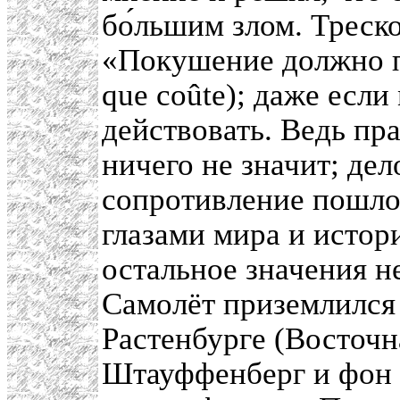
бо́льшим злом. Треск
«Покушение должно п
que coûte); даже есл
действовать. Ведь пр
ничего не значит; дел
сопротивление пошло
глазами мира и истор
остальное значения н
Самолёт приземлился 
Растенбурге (Восточ
Штауффенберг и фон 