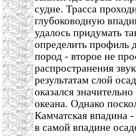
судне. Трасса проход
глубоководную впадин
удалось придумать та
определить профиль 
пород - второе не прос
распространения звук
результатам слой оса
оказался значительно
океана. Однако поско
Камчатская впадина -
в самой впадине оса