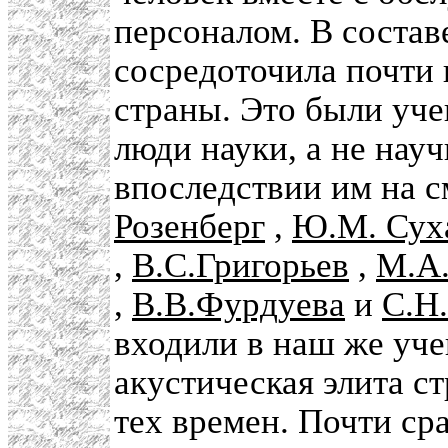
персоналом. В соста
сосредоточила почти
страны. Это были уче
люди науки, а не на
впоследствии им на 
Розенберг
,
Ю.М. Сух
,
В.С.Григорьев
,
М.А
,
В.В.Фурдуева
и
С.Н
входили в наш же уче
акустическая элита с
тех времен. Почти ср