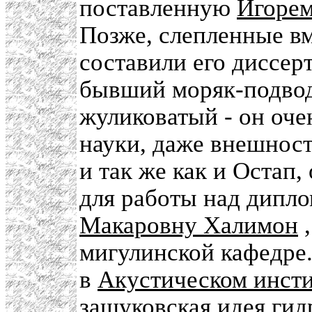
поставленную
Игорем
Позже, слепленные в
составили его диссер
бывший моряк-подвод
жуликоватый - он оче
науки, даже внешност
и так же как и Остап
для работы над дипл
Макаровну Халимон
,
мигулинской кафедре.
в
Акустическом инсти
защуковская идея ги