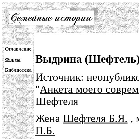
Оглавление
Выдрина (Шефтель)
Форум
Библиотека
Источник: неопублик
"
Анкета моего совре
Шефтеля
Жена
Шефтеля Б.Я.
, 
П.Б.