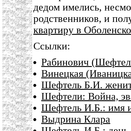
дедом имелись, несмо
родственников, и пол
квартиру в Оболенско
Ссылки:
Рабинович (Шефтел
Винецкая (Иваницка
Шефтель Б.И. жени
Шефтели: Война, эв
Шефтель И.Б.: имя 
Выдрина Клара
Шефтель И.Б.: день