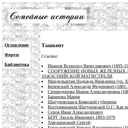
Ташкент
Оглавление
Форум
Ссылки:
Библиотека
Иванов Всеволод Вячеславович (1895-1
СООРУЖЕНИЕ НОВЫХ ЖЕЛЕЗНЫХ ДО
ЗАКАСПИЙСКОЙ МАГИСТРАЛИ
Мандельштам Надежда Яковлевна (ур. Ха
Керенский Александр Федорович (1881-
Спиридонова Мария Александровна (188
Баранова Мария
Шатуновская в Брянской губернии
Воспоминания Шатуновской О.Г.: Как м
Серов Иван Александрович
БЕРГ Аксель Иванович 1893-1979
Хмельницкий Сергей
Богословский Никита Владимирович (1