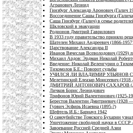
Агранович Леонид
Гинзбург Александр Аронович (Галич 19
Воссоединение Сашы Гинзбурга (Галича
Саша Гинзбург (Галич) в семье родителе
Шкловский в эвакуации
Родионов Дмитрий Гаврилович
В 1933 году правительство приняло реш
Шателен Михаил Андреевич (1866-1957
Царствование Александра II
Иванов Вячеслав Всеволодович (1929) 
Михаил Ардов: Эрдман Николай Роберт
Введение: Николай Веленгурин о Тихом
Тихомолов Б.Е.: Поворот судьбы
УЧИЛСЯ ЛИ ВЛАДИМИР УЛЬЯНОВ 
Мелетинский Елеазар Моисеевич (1918 -
ДМИТРИЙ АНТОНОВИЧ САХАРОВ (Д
Личков Борис Леонидович
Трифонов Юрий Валентинович (1925-19
Берестов Валентин Дмитриевич (1928 —
Гурвич Эсфирь Исаевна (1895-?)
Шефтель И.Б.: Барнаул 1942
О самоубийстве Томского Бухарин узна
Уничтожение свободной науки в СССР -
Завоевание Россией Средней Азии