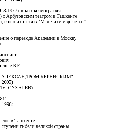
18-1977): краткая биография
) с Арбузовским театром в Ташкенте
й, сборник стихов "Мальчики и девочки"
ение о переводе Академии в Москву
)
лингвист
ович
олове Б.Е.
С АЛЕКСАНДРОМ КЕРЕНСКИМ?
 2005)
м. СУХАРЕВ)
81)
 1998)
л еще в Ташкенте
 ступени гибели великой страны