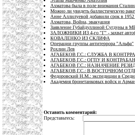
Этапы Марченко Анатолия
Ахматова была в поле внимания Сталин
Можно ли увидеть баллистическую ракет
Анне Аллилуевой добавили срок в 1952 
Ахматова, Война, эвакуация
Заявление Губайдуллиной Сугдуны в МВ
ЗАЛОЖНИКИ ИЗ 4-го "Г" - захват автоб
КОВАЛЕНКО ИЗ СКЛИФА
Операции группы антитеррора "Альфа"
Рохлин Лев
АГАБЕКОВ Г.С.: СЛУЖБА В КОНТРРА
АГАБЕКОВ Г.С.: ОГПУ И КОНТРАБ
АГАБЕКОВ Г.С.: НАЗНАЧЕНИЕ РЕЗИ
АГАБЕКОВ Г.С.: В ВОСТОЧНОМ ОТД
Федоровский Н.М.: экспедиции в Сред
Академия бронетанковых войск и Арман
Оставить комментарий:
Представьтесь: