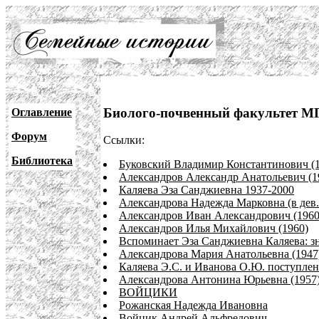
Биолого-почвенный факультет М
Оглавление
Форум
Ссылки:
Библиотека
Буковский Владимир Константинович (1
Александров Александр Анатольевич (1
Каляева Эза Санджиевна 1937-2000
Александрова Надежда Марковна (в дев.
Александров Иван Александрович (1960
Александров Илья Михайлович (1960)
Вспоминает Эза Санджиевна Каляева: з
Александрова Мария Анатольевна (1947
Каляева Э.С. и Иванова О.Ю. поступлен
Александрова Антонина Юрьевна (1957
ВОЙЦИКИ
Рожанская Надежда Ивановна
Войцик Андрей Альфредович