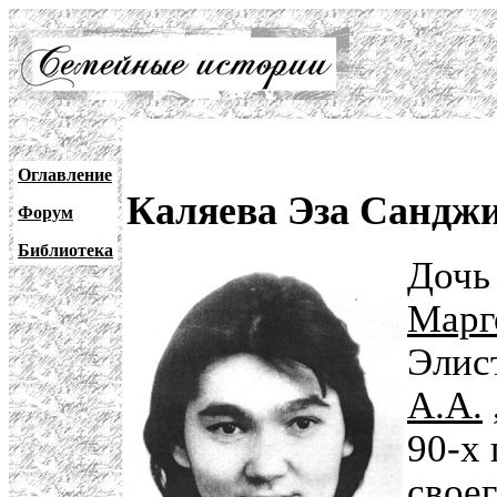
Оглавление
Каляева Эза Санджи
Форум
Библиотека
Доч
Марг
Элис
А.А.
90-х 
своег