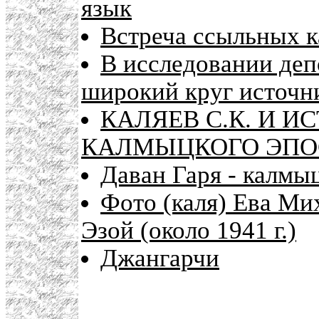
язык
Встреча ссыльных к
В исследовании деп
широкий круг источн
КАЛЯЕВ С.К. И И
КАЛМЫЦКОГО ЭПО
Даван Гаря - калмы
Фото (каля) Ева Ми
Эзой (около 1941 г.)
Джангарчи