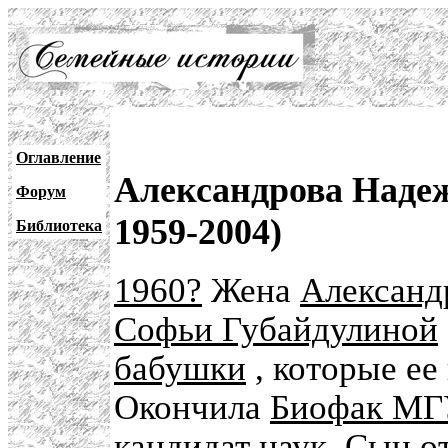
Оглавление
Александрова Надеж
Форум
1959-2004)
Библиотека
1960?
Жена
Александ
Софьи Губайдулиной
бабушки
, которые ее
Окончила
Биофак М
кандидат наук. Сын о