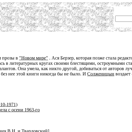
м прозы в
"Новом мире"
. Ася Берзер, которая позже стала редак
ась в литературных кругах своими блестящими, остроумными ста
лантов. Она умела, как никто другой, добиваться от авторов л
 без нее этой книги никогда бы не было. И
Солженицын
воздает
10-1971)
ела с осени 1963-го
вич В.Н. и Твардовский]