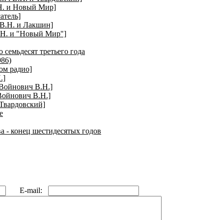
Н. и Новый Мир]
атель]
В.Н. и Лакшин]
.Н. и "Новый Мир"]
 семьдесят третьего года
86)
ом радио]
.]
 Войнович В.Н.]
Войнович В.Н.]
 Твардовский]
е
а - конец шестидесятых годов
E-mail: