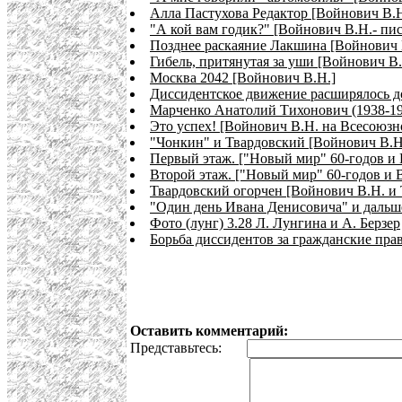
Алла Пастухова Редактор [Войнович В.
"А кой вам годик?" [Войнович В.Н.- пис
Позднее раскаяние Лакшина [Войнович 
Гибель, притянутая за уши [Войнович В
Москва 2042 [Войнович В.Н.]
Диссидентское движение расширялось до
Марченко Анатолий Тихонович (1938-19
Это успех! [Войнович В.Н. на Всесоюзн
"Чонкин" и Твардовский [Войнович В.Н
Первый этаж. ["Новый мир" 60-годов и
Второй этаж. ["Новый мир" 60-годов и 
Твардовский огорчен [Войнович В.Н. и
"Один день Ивана Денисовича" и дальш
Фото (лунг) 3.28 Л. Лунгина и А. Берзер
Борьба диссидентов за гражданские прав
Оставить комментарий:
Представьтесь: