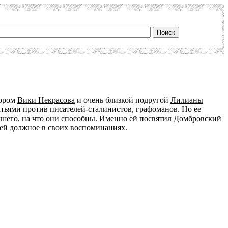
тором
Вики Некрасова
и очень близкой подругой
Лилианы
тьями против писателей-сталинистов, графоманов. Но ее
учшего, на что они способны. Именно ей посвятил
Домбровский
 ей должное в своих воспоминаниях.