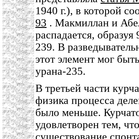
1940 г.), в которой 
93
. Макмиллан и Абел
распадается, образуя
239. В разведыватель
этот элемент мог быт
урана-235.
В третьей части курч
физика процесса деле
было меньше. Курчато
удовлетворен тем, ч
существование спонта