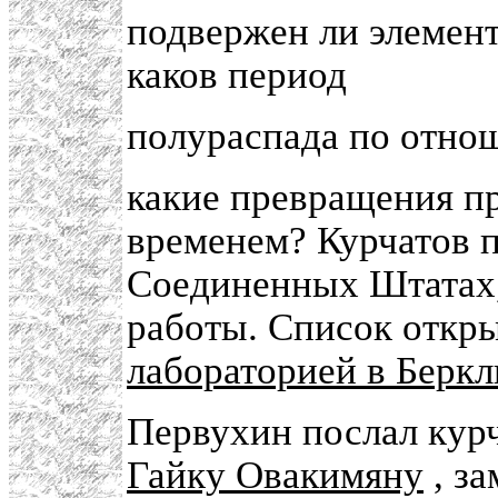
подвержен ли элемент
каков период
полураспада по отно
какие превращения пр
временем? Курчатов п
Соединенных Штатах,
работы. Список откр
лабораторией в Беркл
Первухин послал кур
Гайку Овакимяну
, за