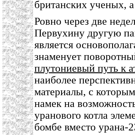
британских ученых, а
Ровно через две недел
Первухину другую па
является основопола
знаменует поворотный
плутониевый путь к 
наиболее перспектив
материалы, с которым
намек на возможност
уранового котла элем
бомбе вместо урана-23