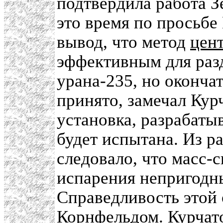
подтвердила работа З
это время по просьбе
вывод, что метод
цен
эффективным для раз
урана-235, но оконча
принято, замечал Курч
установка, разрабаты
будет испытана. Из р
следовало, что масс-
испарения непригодны
Справедливость этой
Корнфельдом. Курчат