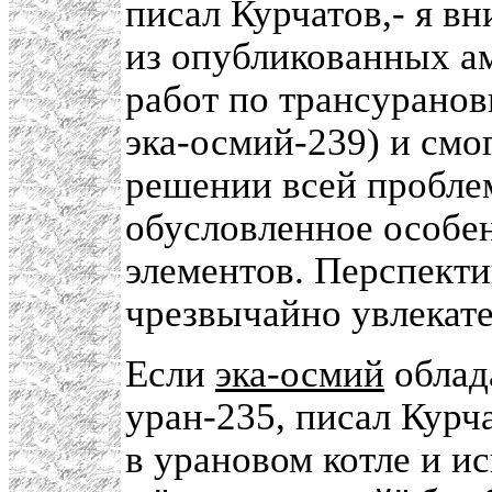
писал Курчатов,- я в
из опубликованных а
работ по трансуранов
эка-осмий-239) и смо
решении всей проблем
обусловленное особе
элементов. Перспекти
чрезвычайно увлекате
Если
эка-осмий
облада
уран-235, писал Курч
в урановом котле и и