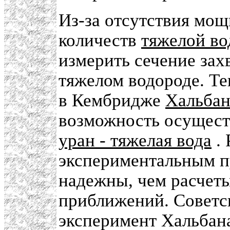
Из-за отсутствия мо
количеств
тяжелой в
измерить сечение зах
тяжелом водороде. Т
в Кембридже
Хальба
возможность осущест
уран - тяжелая вода
. 
экспериментальным пу
надежны, чем расчеты
приближений. Советс
эксперимент Хальбана