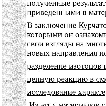
полученные результа
приведенными в мате
В заключение Курчато
которыми он ознакоми
свои взгляды на мног
новых направления и
разделение изотопов 
цепную реакцию в см
исследование характе
Из этих материалов с