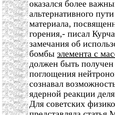
оказался более важным
альтернативного пути
материала, посвященн
горения,- писал Курч
замечания об использ
бомбы
элемента с ма
должен быть получен 
поглощения нейтроно
сознавал возможность
ядерной реакции дел
Для советских физико
представляла
статья 