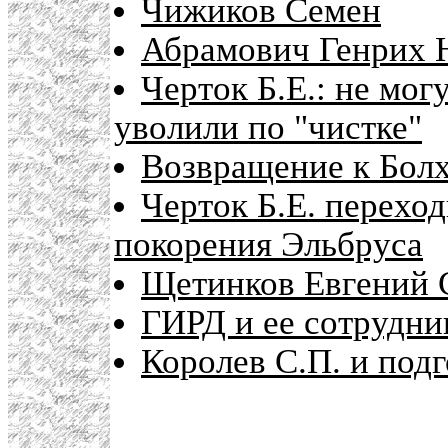
Чижиков Семен
Абрамович Генрих 
Черток Б.Е.: не мо
уволили по "чистке"
Возвращение к Болх
Черток Б.Е. перехо
покорения Эльбруса
Щетинков Евгений 
ГИРД и ее сотрудни
Королев С.П. и подг