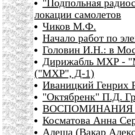
"Подпольная радиос
локации самолетов
Чиков М.Ф.
Начало работ по эл
Головин И.Н.: в Мо
Дирижабль МХР - "
("МХР", Д-1)
Иваницкий Генрих 
"Октябренк" П.Д. Г
ВОСПОМИНАНИЯ 
Косматова Анна Серг
Алеша (Вакар Алек