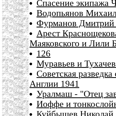
Спасение экипажа Ч
Водопьянов Михаил
Фурманов Дмитрий 
Арест Краснощекова
Маяковского и Лили 
126
Муравьев и Тухаче
Советская разведка
Англии 1941
Уралмаш - "Отец за
Иоффе и тонкослой
Куйбышев Николай