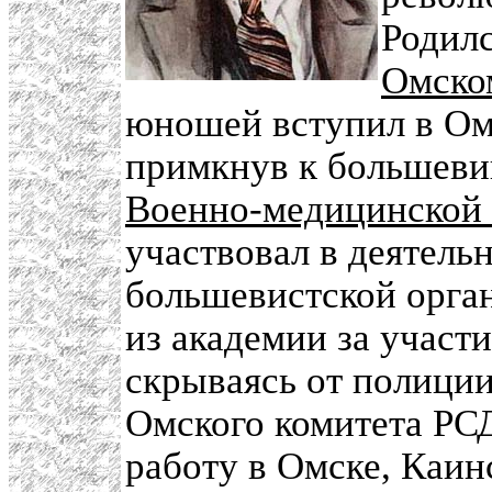
Родилс
Омско
юношей вступил в О
примкнув к большевик
Военно-медицинской
участвовал в деятель
большевистской орга
из академии за участи
скрываясь от полиции
Омского комитета РС
работу в Омске, Каин