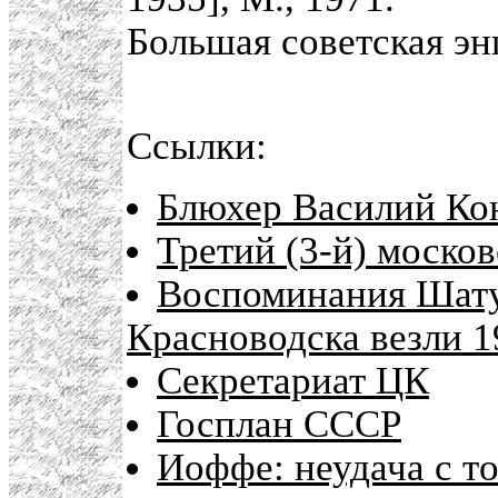
Большая советская э
Ссылки:
Блюхер Василий Кон
Третий (3-й) моско
Воспоминания Шатун
Красноводска везли 1
Секретариат ЦК
Госплан СССР
Иоффе: неудача с т