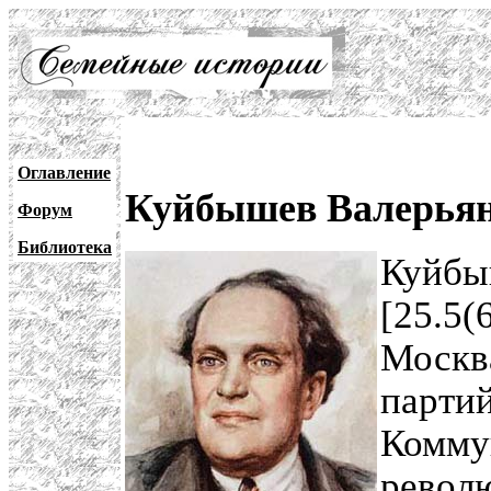
Оглавление
Куйбышев Валерьян
Форум
Библиотека
Куйбы
[25.5(
Москва
партий
Коммун
револ