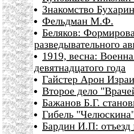
Знакомство Бухарино
Фельдман М.Ф.
Беляков: Формирова
разведывательного а
1919, весна: Военна
девятнадцатого года
Гайстер Арон Израи
Второе дело "Враче
Бажанов Б.Г. стано
Гибель "Челюскина
Бардин И.П: отъезд