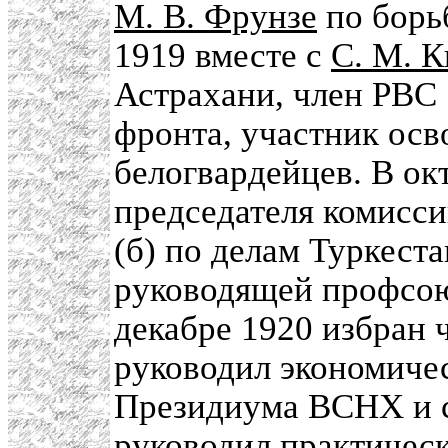
М. В. Фрунзе
по борьб
1919 вместе с
С. М. 
Астрахани, член РВС 
фронта, участник ос
белогвардейцев. В ок
председателя комис
(б) по делам Туркест
руководящей профсою
декабре 1920 избран
руководил экономичес
Президиума ВСНХ и 
руководил практичес