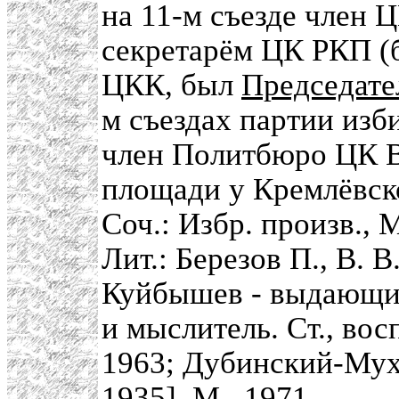
на 11-м съезде член Ц
секретарём ЦК РКП (б
ЦКК, был
Председат
м съездах партии изб
член Политбюро ЦК В
площади у Кремлёвск
Соч.: Избр. произв., 
Лит.: Березов П., В. 
Куйбышев - выдающи
и мыслитель. Ст., во
1963; Дубинский-Мух
1935], М., 1971.