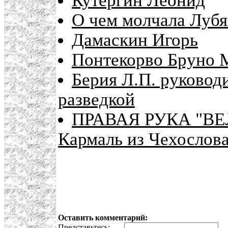
Кутергин Леонид
О чем молчала Лубя
Дамаскин Игорь
Понтекорво Бруно 
Берия Л.П. руковод
разведкой
ПРАВАЯ РУКА "ВЕ
Кармаль из Чехослова
Оставить комментарий:
Представьтесь:
E