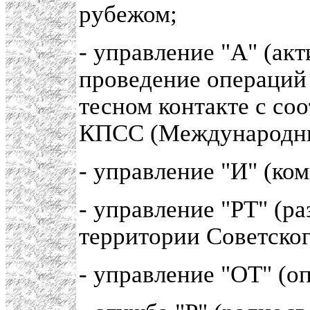
рубежом;
- управление "А" (ак
проведение операций
тесном контакте с с
КПСС (Международны
- управление "И" (ко
- управление "РТ" (р
территории Советског
- управление "ОТ" (о