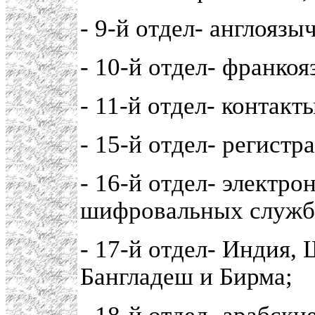
- 9-й отдел- англояз
- 10-й отдел- франко
- 11-й отдел- контак
- 15-й отдел- регистр
- 16-й отдел- электр
шифровальных служб 
- 17-й отдел- Индия,
Бангладеш и Бирма;