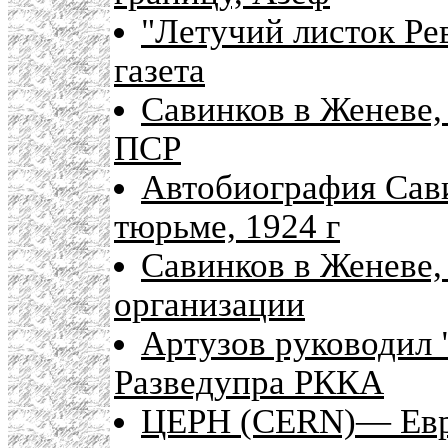
"Летучий листок Ре
газета
Савинков в Женеве,
ПСР
Автобиография Сави
тюрьме, 1924 г
Савинков в Женеве,
организации
Артузов руководил 
Разведупра РККА
ЦЕРН (CERN)— Евро