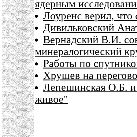
ядерным исследован
Лоуренс верил, что
Дивильковский Ана
Вернадский В.И. с
минералогический кр
Работы по спутник
Хрушев на перегово
Лепешинская О.Б. и
живое"