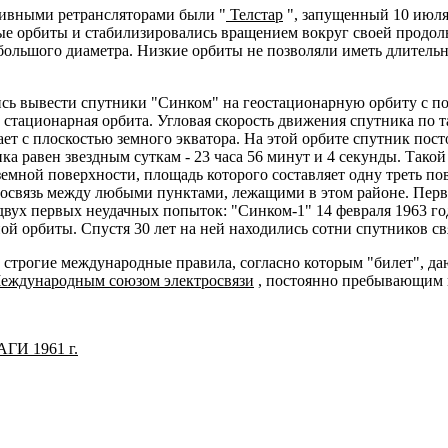
ивными ретрансляторами были "
Телстар
", запущенный 10 июля 
е орбиты и стабилизировались вращением вокруг своей продоль
большого диаметра. Низкие орбиты не позволяли иметь длительн
ись вывести спутники "Синком" на геостационарную орбиту с 
 стационарная орбита. Угловая скорость движения спутника по т
ет с плоскостью земного экватора. На этой орбите спутник пост
ка равен звездным суткам - 23 часа 56 минут и 4 секунды. Так
земной поверхности, площадь которого составляет одну треть п
иосвязь между любыми пунктами, лежащими в этом районе. Перв
 двух первых неудачных попыток: "Синком-1" 14 февраля 1963 го
ой орбиты. Спустя 30 лет на ней находились сотни спутников с
ы строгие международные правила, согласно которым "билет", д
еждународным союзом электросвязи
, постоянно пребывающим
И 1961 г.