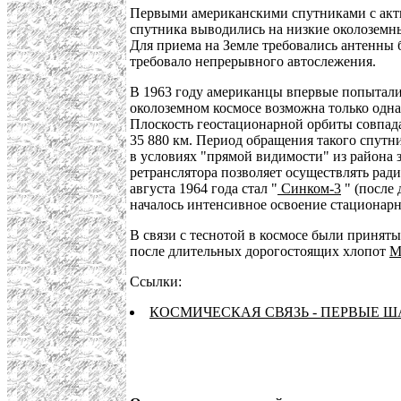
Первыми американскими спутниками с акт
спутника выводились на низкие околоземны
Для приема на Земле требовались антенны 
требовало непрерывного автослежения.
В 1963 году американцы впервые попытал
околоземном космосе возможна только одна
Плоскость геостационарной орбиты совпада
35 880 км. Период обращения такого спутни
в условиях "прямой видимости" из района 
ретранслятора позволяет осуществлять рад
августа 1964 года стал "
Синком-3
" (после
началось интенсивное освоение стационарн
В связи с теснотой в космосе были принят
после длительных дорогостоящих хлопот
М
Ссылки:
КОСМИЧЕСКАЯ СВЯЗЬ - ПЕРВЫЕ ШАГ