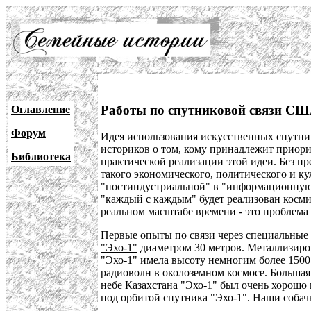
Работы по спутниковой связи С
Оглавление
Форум
Идея использования искусственных спутни
историков о том, кому принадлежит приори
Библиотека
практической реализации этой идеи. Без п
такого экономического, политического и ку
"постиндустриальной" в "информационную
"каждый с каждым" будет реализован косм
реальном масштабе времени - это проблема 
Первые опыты по связи через специальные 
"Эхо-1"
диаметром 30 метров. Металлизиро
"Эхо-1" имела высоту немногим более 1500
радиоволн в околоземном космосе. Большая
небе Казахстана "Эхо-1" был очень хорошо
под орбитой спутника "Эхо-1". Наши собачк