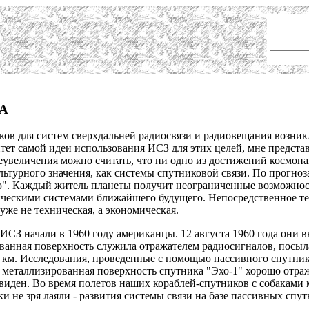
ША
ков для систем сверхдальней радиосвязи и радиовещания возни
тет самой идеи использования ИСЗ для этих целей, мне представ
реувеличения можно считать, что ни одно из достижений космон
льтурного значения, как системы спутниковой связи. По прогно
". Каждый житель планеты получит неограниченные возможност
ическими системами ближайшего будущего. Непосредственное те
уже не техническая, а экономическая.
ИСЗ начали в 1960 году американцы. 12 августа 1960 года они 
ванная поверхность служила отражателем радиосигналов, посыла
 км. Исследования, проведенные с помощью пассивного спутника
 металлизированная поверхность спутника "Эхо-1" хорошо отраж
 виден. Во время полетов наших кораблей-спутников с собаками
и не зря лаяли - развития системы связи на базе пассивных спу