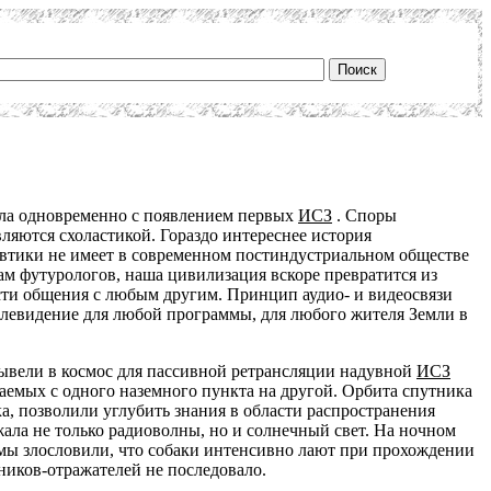
кла одновременно с появлением первых
ИСЗ
. Споры
ляются схоластикой. Гораздо интереснее история
автики не имеет в современном постиндустриальном обществе
зам футурологов, наша цивилизация вскоре превратится из
и общения с любым другим. Принцип аудио- и видеосвязи
левидение для любой программы, для любого жителя Земли в
вывели в космос для пассивной ретрансляции надувной
ИСЗ
емых с одного наземного пункта на другой. Орбита спутника
, позволили углубить знания в области распространения
ала не только радиоволны, но и солнечный свет. На ночном
 мы злословили, что собаки интенсивно лают при прохождении
тников-отражателей не последовало.