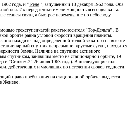
1962 года, и "
Реле
", запущенный 13 декабря 1962 года. Оба
ной оси. Их передатчики имели мощность всего два ватта.
ые сеансы связи, а быстрое перемещение по небосводу
помощью трехступенчатой
ракеты-носителя "Тор-Дельта"
. В
акой орбите равна угловой скорости вращения планеты.
оянно находится над определенной точкой экватора на высоте
ой стационарный спутник непрерывно, круглые сутки, находится
оверхности Земли. Наличие на спутнике активного
ым спутником, занявшим место на стационарной орбите, 19
да и "Синком-2" 26 июля 1963 года). В последующие годы
вязи, действующих и умолкших по истечении сроков годности.
ающий право пребывания на стационарной орбите, выдается
 в
Женеве
.