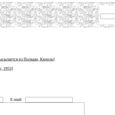
ысылается из Польши, Кинель]
, 1953]
E-mail: