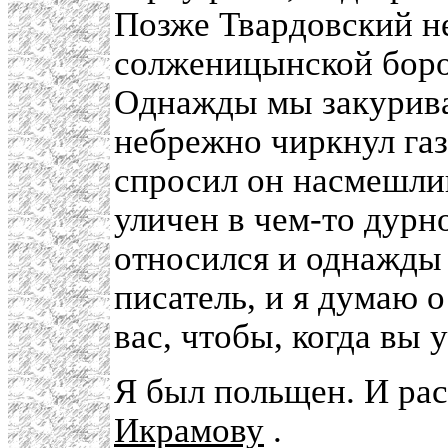
Позже Твардовский н
солженицынской бород
Однажды мы закуривал
небрежно чиркнул газ
спросил он насмешлив
уличен в чем-то дурн
относился и однажды 
писатель, и я думаю о
вас, чтобы, когда вы 
Я был польщен. И рас
Икрамову
.