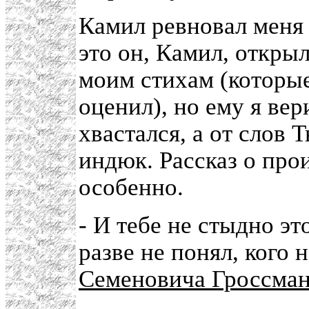
Камил ревновал меня 
это он, Камил, откры
моим стихам (которые
оценил), но ему я вер
хвастался, а от слов 
индюк. Рассказ о про
особенно.
- И тебе не стыдно эт
разве не понял, кого 
Семеновича Гроссма