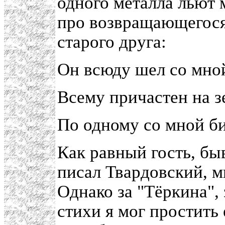
одного металла льют м
про возвращающегося 
старого друга:
Он всюду шел со мной
Всему причастен на з
По одному со мной би
Как равный гость, быв
писал Твардовский, м
Однако за "Тёркина", 
стихи я мог простить