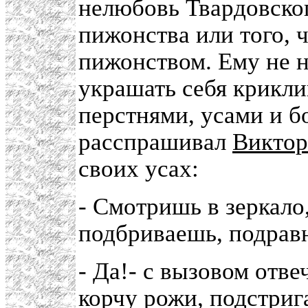
нелюбовь Твардовског
пижонства или того, ч
пижонством. Ему не 
украшать себя крикли
перстнями, усами и б
расспрашивал
Виктор
своих усах:
- Смотришь в зеркало
подбриваешь, подрав
- Да!- с вызовом отве
корчу рожи, подстриг