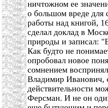
ничтожном ее значен
о большом вреде для 
работы над книгой, 1
сделал доклад в Мос
природы и записал: "
Как будто не понима
опробовал новое пон
сомнением воспринял
Владимир Иванович, о
действительности мож
Ферсман. И не он оди
еще бытующим и пер