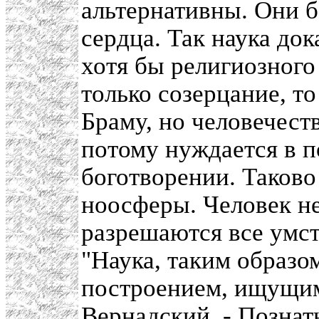
альтернативны. Они б
сердца. Так наука до
хотя бы религиозного
только созерцание, то
Браму, но человечеств
потому нуждается в 
боготворении. Таков
ноосферы. Человек не 
разрешаются все умс
"Наука, таким образо
построением, ищущим
Вернадский. - Познат