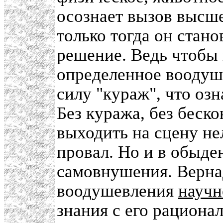
осознает вызов высш
только тогда он стан
решение. Ведь чтобы
определенное воодуш
силу "кураж", что озн
Без куража, без беск
выходить на сцену не
провал. Но и в обыде
самовнушения. Верна
воодушевления
научн
знания с его рацион