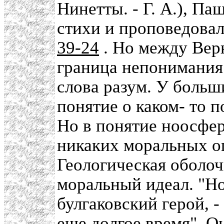
Нинетты. - Г. А.), П
стихи и проповедовал
39-24
. Но между Вер
граница непонимания.
слова разум. У больш
понятие о каком- то п
Но в понятие ноосфер
никаких моральных оц
Геологическая оболоч
моральный идеал. "Но
булгаковский герой, -
еще долгое время". Он