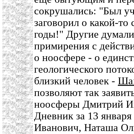
сокрушались: "Был уч
заговорил о какой-то 
годы!" Другие думали,
примирения с действ
о ноосфере - о единс
геологического поток
близкий человек -
Ша
позволяют так заявит
ноосферы Дмитрий Ив
Дневник за 13 января
Иванович, Наташа Оль