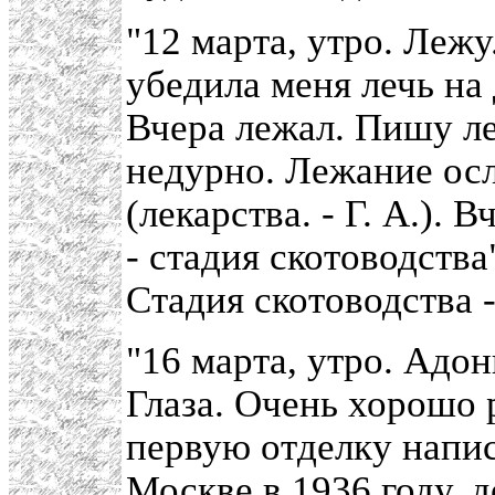
"12 марта, утро. Леж
убедила меня лечь на 
Вчера лежал. Пишу л
недурно. Лежание осл
(лекарства. - Г. А.).
- стадия скотоводств
Стадия скотоводства -
"16 марта, утро. Адо
Глаза. Очень хорошо 
первую отделку напис
Москве в 1936 году, д