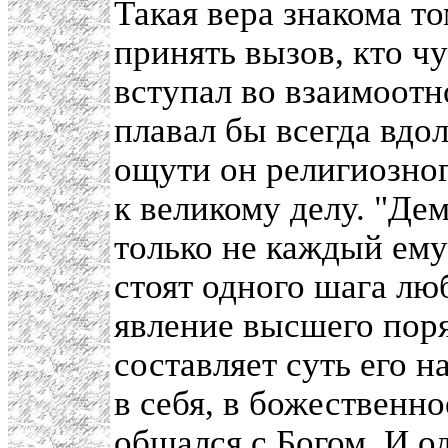
Такая вера знакома то
принять вызов, кто чу
вступал во взаимоотн
плавал бы всегда вдол
ощути он религиозног
к великому делу. "Де
только не каждый ему
стоят одного шага люб
явление высшего поря
составляет суть его 
в себя, в божественно
общался с Богом. И о