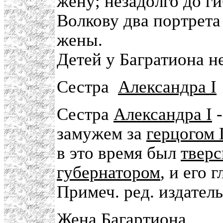
жену; незадолго до г
Волкову два портрет
жены.
Детей у Багратиона н
Сестра
Александра I
Сестра
Александра I
замужем за
герцогом 
в это время был
тверс
губернатором
, и его 
Примеч. ред. издател
Жена
Багартиона
.