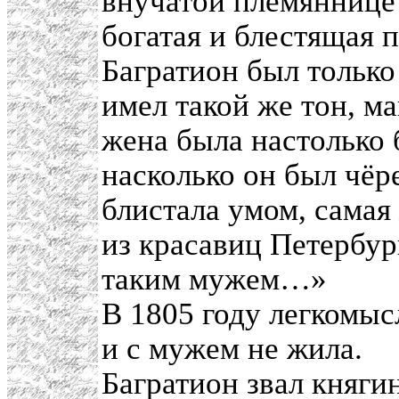
внучатой племяннице
богатая и блестящая п
Багратион был только
имел такой же тон, м
жена была настолько 
насколько он был чёре
блистала умом, сама
из красавиц Петербур
таким мужем…»
В 1805 году легкомыс
и с мужем не жила.
Багратион звал княгин