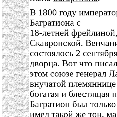
В 1800 году императо
Багратиона с
18-летней фрейлиной
Скавронской. Венчан
состоялось 2 сентября
дворца. Вот что писа
этом союзе генерал Л
внучатой племяннице
богатая и блестящая п
Багратион был только
имел такой же тон, м