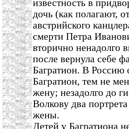
известность в придво
дочь (как полагают, о
австрийского канцлер
смерти Петра Иванов
вторично ненадолго в
после вернула себе 
Багратион. В Россию 
Багратион, тем не ме
жену; незадолго до г
Волкову два портрет
жены.
Детей у Багратиона н