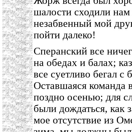
Жорж всегда был хоро
шалости сходили нам 
незабвенный мой дру
пойти далеко!
Сперанский все ничег
на обедах и балах; ка
все суетливо бегал с 
Оставшаяся команда 
поздно осенью; для 
были дождаться, как 
мое отсутствие из О
зима, мы должны был