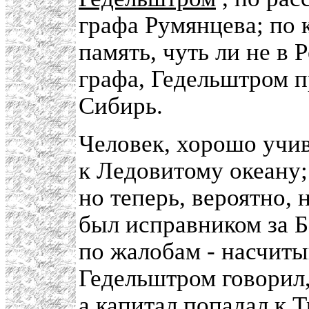
графа Румянцева; по 
память, чуть ли не в
графа, Гедельштром п
Сибирь.
Человек, хорошо учи
к Ледовитому океану;
но теперь, вероятно, 
был исправником за Б
по жалобам - насчиты
Гедельштром говорил,
а капитал попадал к 