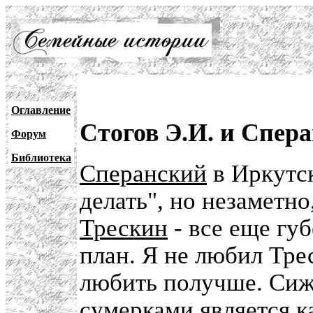
Оглавление
Стогов Э.И. и Спер
Форум
Библиотека
Сперанский
в Иркутск
делать", но незаметно
Трескин
- все еще гу
план. Я не любил Трес
любить получше. Сижу
сумерками является к