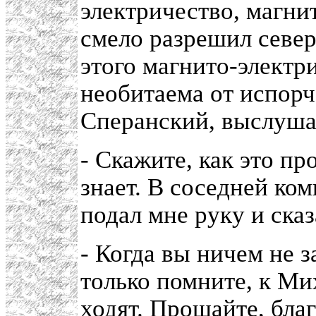
электричество, магн
смело разрешил север
этого магнито-электр
необитаема от испорч
Сперанский, выслушав
- Скажите, как это про
знает. В соседней ко
подал мне руку и сказ
- Когда вы ничем не з
только помните, к М
ходят. Прощайте, благ