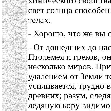
химического свойства
свет солнца способен
телах.
- Хорошо, что же вы 
- От дошедших до нас
Птолемея и греков, о
несколько миров. При
удалением от Земли те
усиливается, трудно 
древних; разум, след
ледяную кору видимог