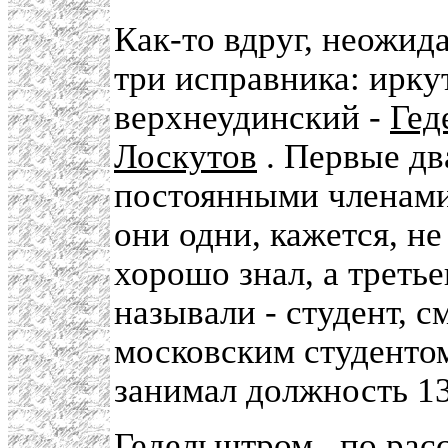
Как-то вдруг, неожид
три исправника: ирку
верхнеудинский -
Гед
Лоскутов
. Первые дв
постоянными членами 
они одни, кажется, н
хорошо знал, а третье
называли - студент, с
московским студентом
занимал должность 13
Гедельштром
, по рас