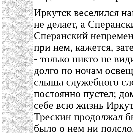
Иркутск веселился на
не делает, а Сперанск
Сперанский непремен
при нем, кажется, зат
- только никто не ви
долго по ночам освещ
слыша служебного сло
постоянно пустел; до
себе всю жизнь Иркут
Трескин продолжал б
было о нем ни полсло