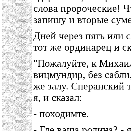
слова пророческие! Ч
запишу и вторые суме
Дней через пять или 
тот же ординарец и ск
"Пожалуйте, к Михаи
вицмундир, без сабли,
же залу. Сперанский т
я, и сказал:
- походимте.
- Где ваша родина? - я