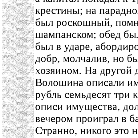
крестины; на парадно
был роскошный, помн
шампанском; обед был
был в ударе, абордир
добр, молчалив, но б
хозяином. На другой 
Волошина описали име
рубль семьдесят три 
описи имущества, дол
вечером проиграл в б
Странно, никого это н