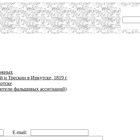
оржных
 и Трескин в Иркутске, 1819 г
хотске
вители фальшивых ассигнаций)
E-mail: