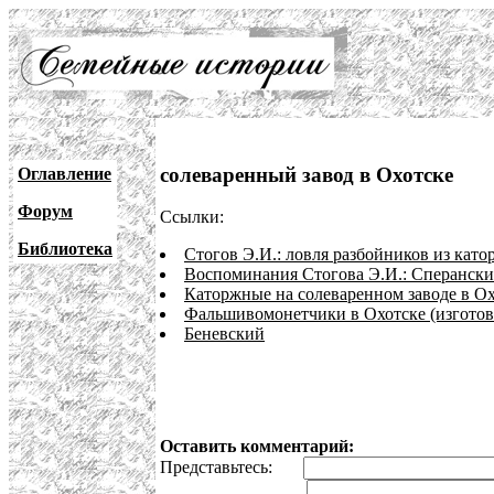
солеваренный завод в Охотске
Оглавление
Форум
Ссылки:
Библиотека
Стогов Э.И.: ловля разбойников из кат
Воспоминания Стогова Э.И.: Сперанский
Каторжные на солеваренном заводе в О
Фальшивомонетчики в Охотске (изгото
Беневский
Оставить комментарий:
Представьтесь: