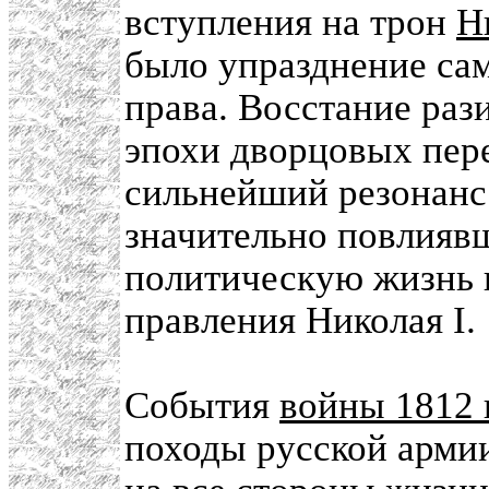
вступления на трон
Н
было упразднение са
права. Восстание раз
эпохи дворцовых пер
сильнейший резонанс
значительно повлияв
политическую жизнь 
правления Николая I.
События
войны 1812 
походы русской армии