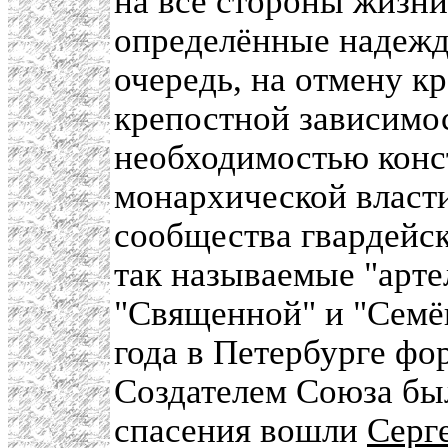
на все стороны жизн
определённые надежд
очередь, на отмену к
крепостной зависимос
необходимостью кон
монархической власти
сообщества гвардейс
так называемые "артел
"Священной" и "Семён
года в Петербурге ф
Создателем Союза б
спасения вошли
Серг