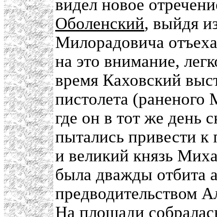
видел новое отречение
Оболенский
, выйдя и
Милорадовича отъехат
на это внимание, легк
время Каховский выст
пистолета (раненого 
где он в тот же день 
пытались привести к
и великий князь Мих
была дважды отбита а
предводительством А
На площади собралас