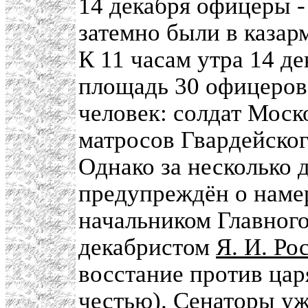
14 декабря офицеры -
затемно были в казар
К 11 часам утра 14 д
площадь 30 офицеров
человек: солдат Моск
матросов Гвардейског
Однако за несколько 
предупреждён о наме
начальником Главног
декабристом
Я. И. Р
восстание против ца
честью). Сенаторы уж