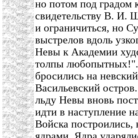
но потом под градом 
свидетельству В. И. 
и ограничиться, но С
выстрелов вдоль узко
Невы к Академии худо
толпы любопытных!".
бросились на невский
Васильевский остров
льду Невы вновь пост
идти в наступление н
Войска построились,
ядрами. Ядра ударялис