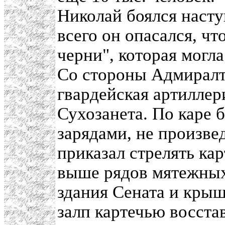
Николай боялся насту
всего он опасался, ч
черни", которая могла
Со стороны Адмиралт
гвардейская артиллер
Сухозанета. По каре 
зарядами, не произве
приказал стрелять ка
выше рядов мятежных 
здания Сената и кры
залп картечью восст