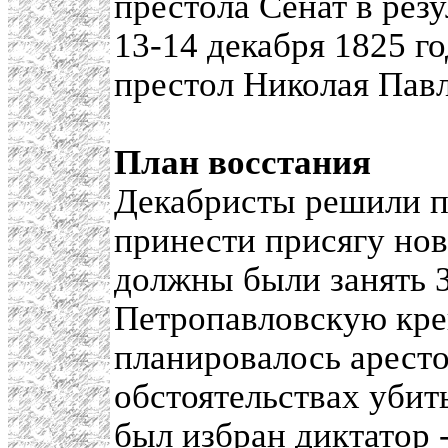
престола Сенат в резу
13-14 декабря 1825 г
престол Николая Пав
План восстания
Декабристы решили п
принести присягу но
должны были занять 
Петропавловскую кре
планировалось арест
обстоятельствах убит
был избран диктатор 