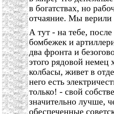
в богатствах, но раб
отчаяние. Мы верили 
А тут - на тебе, посл
бомбежек и артиллери
два фронта и безогов
этого рядовой немец 
колбасы, живет в отд
него есть электричест
только! - свой собств
значительно лучше, 
обеспеченные советск