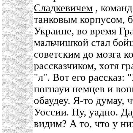
Сладкевичем
, коман
танковым корпусом, 
Украине, во время Г
мальчишкой стал бой
советским до мозга к
рассказчиком, хотя г
"л". Вот его рассказ:
погнауи немцев и вош
обаудеу. Я-то думау, ч
Уоссии. Ну, уадно. Д
видим? А то, что у ни