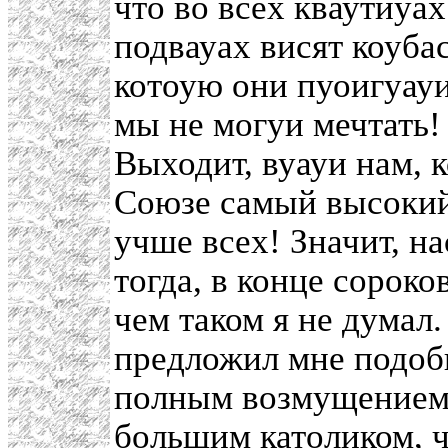
что во всех кваутиуах
подвауах висят коуба
котоую они пуоигуауи!
мы не могуи мечтать!
Выходит, вуауи нам, к
Союзе самый высокий
учше всех! Значит, н
тогда, в конце сороко
чем таком я не думал.
предложил мне подобн
полным возмущением.
бoльшим католиком, ч