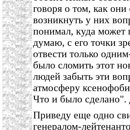
говоря о том, как они
возникнуть у них воп
понимал, куда может 
думаю, с его точки з
отвести только одни
было сломить этот но
людей забыть эти воп
атмосферу ксенофобии
Что и было сделано".
Приведу еще одно сви
генералом-лейтенант