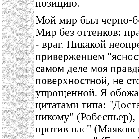
позицию.
Мой мир был черно-бе
Мир без оттенков: пра
- враг. Никакой неоп
приверженцем "ясност
самом деле моя правда
поверхностной, не ст
упрощенной. Я обожа
цитатами типа: "Доста
никому" (Робеспьер), "
против нас" (Маяковск