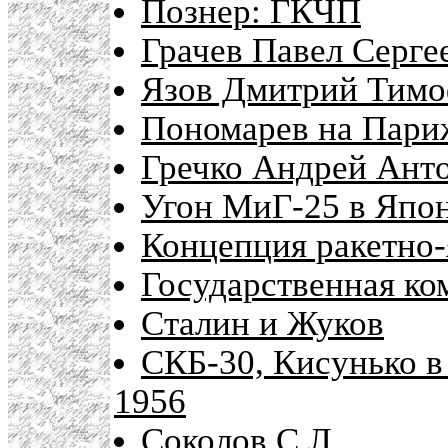
Познер: ГКЧП
Грачев Павел Серге
Язов Дмитрий Тимо
Пономарев на Париж
Гречко Андрей Ант
Угон МиГ-25 в Япо
Концепция ракетно
Государственная ко
Сталин и Жуков
СКБ-30, Кисунько в
1956
Соколов С.Л.