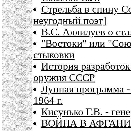
Стрельба в спину С
неугодный поэт]
В.С. Аллилуев о ст
"Востоки" или "Со
стыковки
История разработок
оружия СССР
Лунная программа -
1964 г.
Кисунько Г.В. - ген
ВОЙНА В АФГАНИ