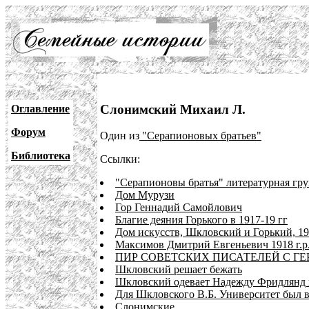
Слонимский Михаил Л.
Оглавление
Форум
Один из
"Серапионовых братьев"
Библиотека
Ссылки:
"Серапионовы братья" литературная гр
Дом Мурузи
Гор Геннадий Самойлович
Благие деяния Горького в 1917-19 гг
Дом искусств, Шкловский и Горький, 19
Максимов Дмитрий Евгеньевич 1918 г.р
ПИР СОВЕТСКИХ ПИСАТЕЛЕЙ С ГЕР
Шкловский решает бежать
Шкловский одевает Надежду Фридлянд в
Для Шкловского В.Б. Университет был в
Слонимские