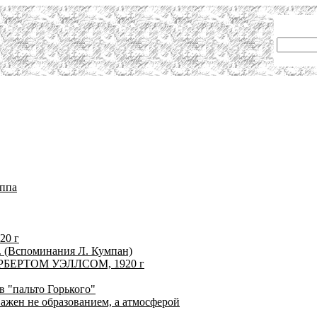
уппа
20 г
. (Вспоминания Л. Кумпан)
БЕРТОМ УЭЛЛСОМ, 1920 г
 "пальто Горького"
ажен не образованием, а атмосферой