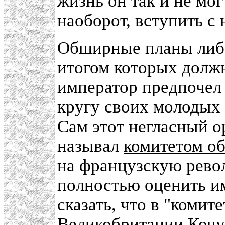
жизнь он так и не мог
наоборот, вступить с
Обширные планы либ
итогом которых должн
император предпочел 
кругу своих молодых
Сам этот негласный о
называл
комитетом о
на французскую рево
полностью оценить и
сказать, что в "комит
Великобритании
Кочу