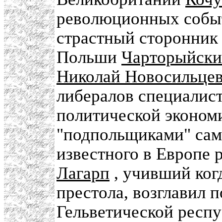
революционных собы
страстный сторонник
Польши
Чарторыйск
Николай Новосильце
либералов специалист
политической экономи
"подпольщиками" сам
известного в Европе
Лагарп
, учивший ког
престола, возглавил 
Гельветической респу