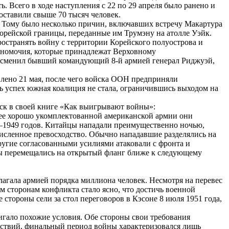
. Всего в ходе наступления с 22 по 29 апреля было ранено и
оставили свыше 70 тысяч человек.
 Тому было несколько причин, включавших встречу Макартура
корейской границы, переданные им Трумэну на атолле Уэйк.
остранять войну с территории Корейского полуострова и
полномочия, которые принадлежат Верховному
а сменил бывший командующий 8-й армией генерал Риджуэй,
влено 21 мая, после чего войска ООН предприняли
ь успех южная коалиция не стала, ограничившись выходом на
ск в своей книге «Как выигрывают войны»:
лее хорошо укомплектованной американской армии они
6—1949 годов. Китайцы нападали преимущественно ночью,
исленное превосходство. Обычно нападавшие разделялись на
другие согласованными усилиями атаковали с фронта и
цы перемещались на открытый фланг ближе к следующему
лагала армией порядка миллиона человек. Несмотря на перевес
 сторонам конфликта стало ясно, что достичь военной
стороны сели за стол переговоров в Кэсоне 8 июля 1951 года,
гало похожие условия. Обе стороны свои требования
ствий, финальный период войны характеризовался лишь