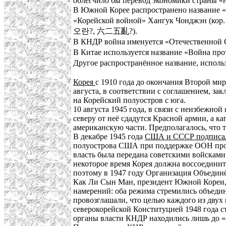
облегчило бы перевод экономики страны «н
В Южной Корее распространено название 
«Корейской войной» Хангук Чонджэн (кор
오란?, 六二五亂?).
В КНДР война именуется «Отечественн
В Китае используется название «Война п
Другое распространённое название, испол
Корея
с 1910 года до окончания Второй ми
августа, в соответствии с соглашением, з
на Корейский полуостров с юга.
10 августа 1945 года, в связи с неизбежно
северу от неё сдадутся Красной армии, а
американскую части. Предполагалось, что т
В декабре 1945 года
США и СССР подписали
полуострова США при поддержке ООН пров
власть была передана советскими войсками
некоторое время Корея должна воссоединит
поэтому в 1947 году Организация Объединё
Как Ли Сын Ман, президент Южной Кореи, 
намерений: оба режима стремились объедин
провозглашали, что целью каждого из двух 
северокорейской Конституцией 1948 года с
органы власти КНДР находились лишь до «о