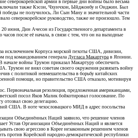
ие северокорейской армии в первые дни войны было весьма
 включали также Кэсон, Чхунчхон, Ыйджонбу и Онджин. Был
й победы не получилось, Ли Сын Ману и значительной части
ывало северокорейское руководство, также не произошло. Тем
 20 июня, Дин Ачесон из Государственного департамента в
часов после её начала, в связи с тем, что он на выходные
(за исключением Корпуса морской пехоты США, дивизии,
ом под командованием генерала
Дугласа Макартура
в Японии.
 В начале войны Трумэн приказал Макартуру обеспечить
 Трумэн не внял советам своего окружения развязать войну
нчив с политикой невмешательства в борьбу китайских
 военной помощи, но правительство США отказало, мотивируя
рос. Первоначальная резолюция, предложенная американцами,
оветский посол Яков Малик бойкотировал голосование. По
ту отозвал свою делегацию.
твий США. В ноте чехословацкого МИД в адрес посольства
низации Объединённых Наций заявило, что решение членов
ушает Устав Организации Объединённых Наций и является
дывать свою агрессию в Корее незаконным решением членов
ить против Корейской народно-демократической республики