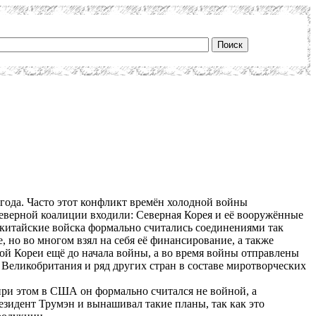
года. Часто этот конфликт времён холодной войны
еверной коалиции входили: Северная Корея и её вооружённые
е китайские войска формально считались соединениями так
 но во многом взял на себя её финансирование, а также
й Кореи ещё до начала войны, а во время войны отправлены
Великобритания и ряд других стран в составе миротворческих
при этом в США он формально считался не войной, а
резидент Трумэн и вынашивал такие планы, так как это