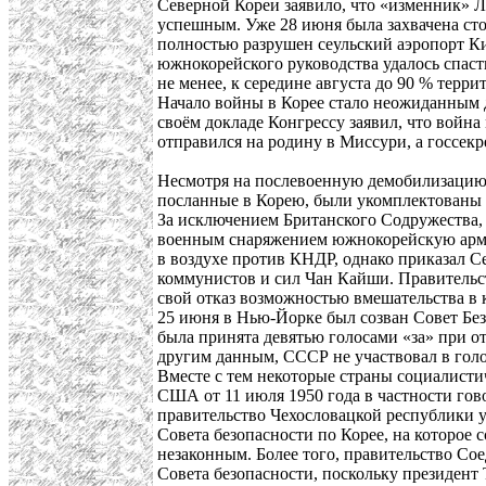
Северной Кореи заявило, что «изменник» 
успешным. Уже 28 июня была захвачена с
полностью разрушен сеульский аэропорт К
южнокорейского руководства удалось спасти
не менее, к середине августа до 90 % тер
Начало войны в Корее стало неожиданным д
своём докладе Конгрессу заявил, что война 
отправился на родину в Миссури, а госсе
Несмотря на послевоенную демобилизацию 
посланные в Корею, были укомплектованы
За исключением Британского Содружества, 
военным снаряжением южнокорейскую арми
в воздухе против КНДР, однако приказал С
коммунистов и сил Чан Кайши. Правитель
свой отказ возможностью вмешательства в
25 июня в Нью-Йорке был созван Совет Без
была принята девятью голосами «за» при о
другим данным, СССР не участвовал в голо
Вместе с тем некоторые страны социалисти
США от 11 июля 1950 года в частности гов
правительство Чехословацкой республики у
Совета безопасности по Корее, на которо
незаконным. Более того, правительство С
Совета безопасности, поскольку президен