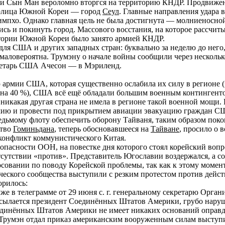
Ли Сын Ман вероломно вторгся на территорию КНДР. Продвижен
толица Южной Кореи — город
Сеул
. Главные направления удара
импхо. Однако главная цель не была достигнута — молниеносно
сь и покинуть город. Массового восстания, на которое рассчит
ритории Южной Кореи было занято армией КНДР.
ля США и других западных стран: буквально за неделю до него,
маловероятна. Трумэну о начале войны сообщили через несколько 
кретарь США Ачесон — в Мэриленд.
армии США, которая существенно ослабила их силу в регионе 
 на 40 %), США всё ещё обладали большим военным контингент
никакая другая страна не имела в регионе такой военной мощи.
ю и провести под прикрытием авиации эвакуацию граждан США.
едьмому флоту обеспечить оборону Тайваня, таким образом поко
ство
Гоминьдана
, теперь обосновавшееся на
Тайване
, просило о
 конфликт коммунистического Китая.
опасности ООН, на повестке дня которого стоял корейский воп
тсутствии «против». Представитель Югославии воздержался, а с
совании по поводу Корейской проблемы, так как к этому момен
ческого сообщества выступили с резким протестом против дейс
орилось:
же в телеграмме от 29 июня с. г. генеральному секретарю Орга
е ссылается президент Соединённых Штатов Америки, грубо нар
оединённых Штатов Америки не имеет никаких оснований оправ
т Трумэн отдал приказ американским вооруженным силам выступ