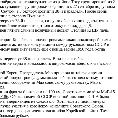
азвёрнуто контрнаступление из района Тэгу группировкой из 2
наступавшие группировки соединились 27 сентября под уездом
улом, а 8 октября достигли 38-й параллели. После серии
ение в сторону Пхеньяна.
веру от 38-й параллели, сил у них было явно недостаточно, а
чной длительности артподготовку и авиаудары. Для
ошен пятитысячный воздушный десант.
Столица КНДР
пала.
ерритории Корейского полуострова американо-южнокорейскими
лжались активные консультации между руководством СССР и
ому варианту велась ещё с конца весны 1950 года, когда
ы пересекут 38-ю параллель. В начале октября
мэн не верил в возможность широкомасштабного китайского
рной Кореи, Председатель Мао приказал китайской армии
ский полуостров […], мы должны быть готовы к тому, что они
сения соображений Мао советскому руководству. Мао в
ря.
инии фронта ближе чем на 100 км. Советские самолёты МиГ-15
е
F-86
. Об оказываемой СССР военной помощи в США было
ны американцев не следовало. Хотя, ещё 25 июня генерал
лучае участия в корейском конфликте Советского Союза.
ии и мер для ограничения масштабов Корейской войны. Там
большая рубка».