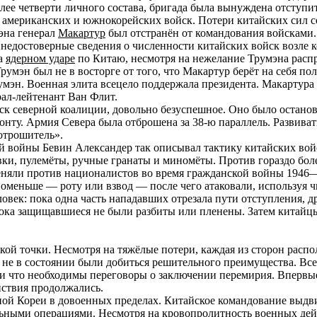
лее четверти личного состава, бригада была вынуждена отступить
ов американских и южнокорейских войск. Потери китайских сил с
эна генерал
Макартур
был отстранён от командования войсками.
недостоверные сведения о численности китайских войск возле 
на
ядерном ударе
по Китаю, несмотря на нежелание Трумэна распр
румэн был не в восторге от того, что Макартур берёт на себя 
умэн. Военная элита всецело поддержала президента. Макартур
ал-лейтенант Ван Флит.
йск северной коалиции, довольно безуспешное. Оно было остано
нту. Армия Севера была отброшена за 38-ю параллель. Развиват
отрошитель».
й войны Бевин Александер так описывал тактику китайских вой
вки, пулемёты, ручные гранаты и миномёты. Против гораздо бо
меняли против националистов во время гражданской войны 194
меньше — роту или взвод — после чего атаковали, используя ч
овек: пока одна часть нападавших отрезала пути отступления, 
 пока защищавшиеся не были разбиты или пленены. Затем китай
кой точки. Несмотря на тяжёлые потери, каждая из сторон распо
не в состоянии были добиться решительного преимущества. Всем
и что необходимы переговоры о заключении перемирия. Впервые 
йствия продолжались.
 Кореи в довоенных пределах. Китайское командование выдви
ьными операциями. Несмотря на кровопролитность военных дей