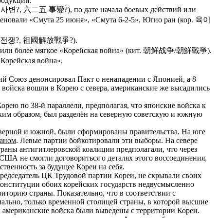
родукции.
오 사변?, 六二五 事變?), по дате начала боевых действий или
новали «Смута 25 июня», «Смута 6-2-5», Югио ран (кор. 육이
 조국해방전쟁?, 祖國解放戰爭?).
朝) или более мягкое «Корейская война» (кит. 朝鲜战争/朝鮮戰爭).
Корейская война».
ий Союз денонсировал Пакт о ненападении с Японией, а 8
 войска вошли в Корею с севера, американские же высадились
орею по 38-й параллели, предполагая, что японские войска к
ким образом, был разделён на северную советскую и южную
северной и южной, были сформированы правительства. На юге
аном
. Левые партии бойкотировали эти выборы. На севере
траны антигитлеровской коалиции предполагали, что через
США не смогли договориться о деталях этого воссоединения,
венность за будущее Кореи на себя.
редседатель ЦК Трудовой партии Кореи, не скрывали своих
Конституции обоих корейских государств недвусмысленно
риторию страны. Показательно, что в соответствии с
мально, только временной столицей страны, в которой высшие
 и американские войска были выведены с территории Кореи.