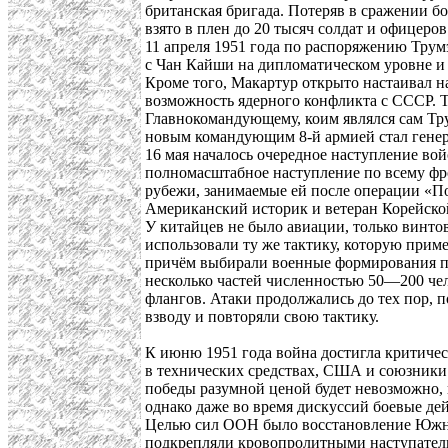
британская бригада. Потеряв в сражении бо
взято в плен до 20 тысяч солдат и офицер
11 апреля 1951 года по распоряжению Трум
с Чан Кайши на дипломатическом уровне и 
Кроме того, Макартур открыто настаивал 
возможность ядерного конфликта с СССР. Т
Главнокомандующему, коим являлся сам Тр
новым командующим 8-й армией стал генер
16 мая началось очередное наступление во
полномасштабное наступление по всему фро
рубежи, занимаемые ей после операции «П
Американский историк и ветеран Корейско
У китайцев не было авиации, только винто
использовали ту же тактику, которую при
причём выбирали военные формирования по
несколько частей численностью 50—200 чел
флангов. Атаки продолжались до тех пор,
взводу и повторяли свою тактику.
К июню 1951 года война достигла критичес
в технических средствах, США и союзники 
победы разумной ценой будет невозможно, 
однако даже во время дискуссий боевые де
Целью сил ООН было восстановление Южной
подкрепляли кровопролитными наступател