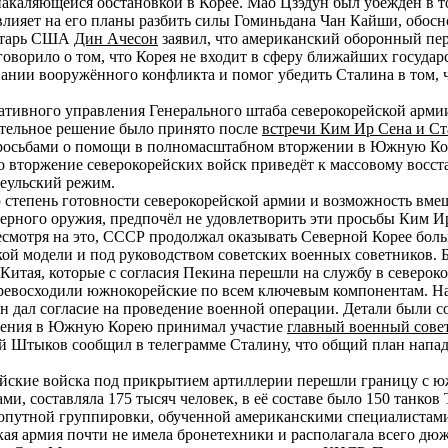
 накаляющейся обстановкой в Корее. Мао Цзэдун был убеждён в 
влияет на его планы разбить силы Гоминьдана Чан Кайши, обосн
ретарь США
Дин Ачесон
заявил, что американский оборонный пер
оворило о том, что Корея не входит в сферу ближайших госуд
ывании вооружённого конфликта и помог убедить Сталина в том,
ативного управления Генерального штаба северокорейской арм
чательное решение было принято после
встречи Ким Ир Сена и Ст
 просьбами о помощи в полномасштабном вторжении в Южную Ко
то вторжение северокорейских войск приведёт к массовому восс
сеульский режим.
ю степень готовности северокорейской армии и возможность вм
ного оружия, предпочёл не удовлетворить эти просьбы Ким Ир С
есмотря на это, СССР продолжал оказывать Северной Корее б
ой модели и под руководством советских военных советников. 
итая, которые с согласия Пекина перешли на службу в североко
ревосходили южнокорейские по всем ключевым компонентам. На
 дал согласие на проведение военной операции. Детали были с
оржения в Южную Корею принимал участие
главный военный сове
ий Штыков сообщил в телеграмме Сталину, что общий план напа
ейские войска под прикрытием артиллерии перешли границу с 
, составляла 175 тысяч человек, в её составе было 150 танков 
опутной группировки, обученной американскими специалистами
кая армия почти не имела бронетехники и располагала всего дю