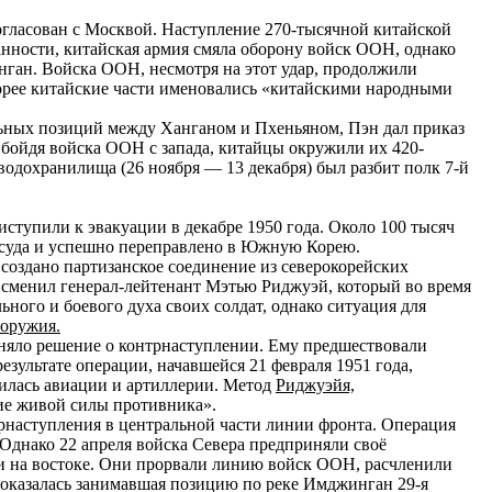
согласован с Москвой. Наступление 270-тысячной китайской
анности, китайская армия смяла оборону войск ООН, однако
анган. Войска ООН, несмотря на этот удар, продолжили
Корее китайские части именовались «китайскими народными
льных позиций между Ханганом и Пхеньяном, Пэн дал приказ
бойдя войска ООН с запада, китайцы окружили их 420-
водохранилища (26 ноября — 13 декабря) был разбит полк 7-й
ступили к эвакуации в декабре 1950 года. Около 100 тысяч
 суда и успешно переправлено в Южную Корею.
о создано партизанское соединение из северокорейских
 сменил генерал-лейтенант Мэтью Риджуэй, который во время
ного и боевого духа своих солдат, однако ситуация для
 оружия.
няло решение о контрнаступлении. Ему предшествовали
результате операции, начавшейся 21 февраля 1951 года,
дилась авиации и артиллерии. Метод
Риджуэйя,
ие живой силы противника».
трнаступления в центральной части линии фронта. Операция
 Однако 22 апреля войска Севера предприняли своё
 и на востоке. Они прорвали линию войск ООН, расчленили
 оказалась занимавшая позицию по реке Имджинган 29-я