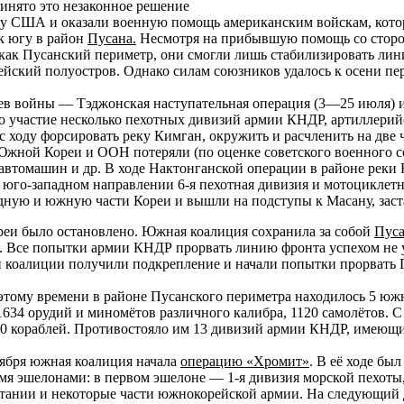
ринято это незаконное решение
ну США и оказали военную помощь американским войскам, кото
к югу в район
Пусана.
Несмотря на прибывшую помощь со стор
 как Пусанский периметр, они смогли лишь стабилизировать лин
рейский полуостров. Однако силам союзников удалось к осени пе
в войны — Тэджонская наступательная операция (3—25 июля) и 
о участие несколько пехотных дивизий армии КНДР, артиллерий
 ходу форсировать реку Кимган, окружить и расчленить на две 
 Южной Кореи и ООН потеряли (по оценке советского военного со
0 автомашин и др. В ходе Нактонганской операции в районе реки
а юго-западном направлении 6-я пехотная дивизия и мотоцикле
дную и южную части Кореи и вышли на подступы к Масану, заст
реи было остановлено. Южная коалиция сохранила за собой
Пуса
а. Все попытки армии КНДР прорвать линию фронта успехом не 
й коалиции получили подкрепление и начали попытки прорвать 
 этому времени в районе Пусанского периметра находилось 5 юж
1634 орудий и миномётов различного калибра, 1120 самолётов.
кораблей. Противостояло им 13 дивизий армии КНДР, имеющих 
тября южная коалиция начала
операцию «Хромит»
. В её ходе бы
мя эшелонами: в первом эшелоне — 1-я дивизия морской пехоты,
тании и некоторые части южнокорейской армии. На следующий 