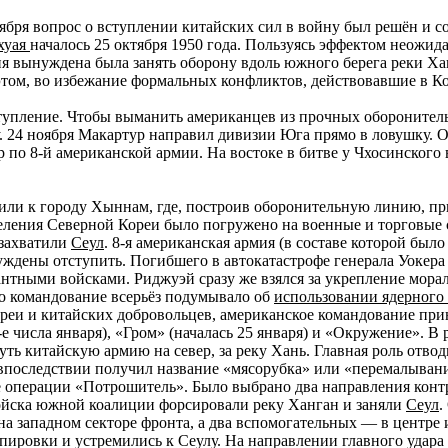
тября вопрос о вступлении китайских сил в войну был решён и 
хуая
началось 25 октября 1950 года. Пользуясь эффектом неожид
мия вынуждена была занять оборону вдоль южного берега реки Х
 этом, во избежание формальных конфликтов, действовавшие в 
ступление. Чтобы выманить американцев из прочных обороните
. 24 ноября Макартур направил дивизии Юга прямо в ловушку. О
 по 8-й американской армии. На востоке в битве у Чхосинского 
ли к городу Хыннам, где, построив оборонительную линию, при
селения Северной Кореи было погружено на военные и торговые
 захватили
Сеул
. 8-я американская армия (в составе которой был
ждены отступить. Погибшего в автокатастрофе генерала Уокера
тными войсками. Риджуэй сразу же взялся за укрепление мораль
то командование всерьёз подумывало об
использовании ядерного
реи и китайских добровольцев, американское командование при
е числа января), «Гром» (началась 25 января) и «Окружение». В 
ть китайскую армию на север, за реку Хань. Главная роль отво
 впоследствии получил название «мясорубка» или «перемалыван
ле операции «Потрошитель». Было выбрано два направления кон
войска южной коалиции форсировали реку Ханган и заняли
Сеул
.
на западном секторе фронта, а два вспомогательных — в центре
ировки и устремились к Сеулу. На направлении главного удара