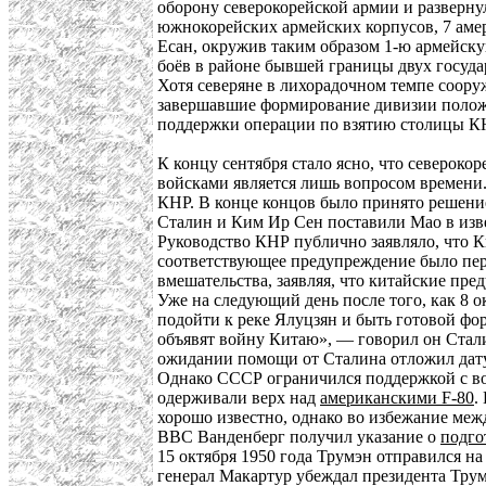
оборону северокорейской армии и разверну
южнокорейских армейских корпусов, 7 аме
Есан, окружив таким образом 1-ю армейск
боёв в районе бывшей границы двух госуда
Хотя северяне в лихорадочном темпе сооруж
завершавшие формирование дивизии положен
поддержки операции по взятию столицы К
К концу сентября стало ясно, что северок
войсками является лишь вопросом времени
КНР. В конце концов было принято решение
Сталин и Ким Ир Сен поставили Мао в изв
Руководство КНР публично заявляло, что Ки
соответствующее предупреждение было пер
вмешательства, заявляя, что китайские п
Уже на следующий день после того, как 8 
подойти к реке Ялуцзян и быть готовой фо
объявят войну Китаю», — говорил он Стали
ожидании помощи от Сталина отложил дату в
Однако СССР ограничился поддержкой с во
одерживали верх над
американскими F-80
.
хорошо известно, однако во избежание меж
ВВС Ванденберг получил указание о
подго
15 октября 1950 года Трумэн отправился н
генерал Макартур убеждал президента Трум