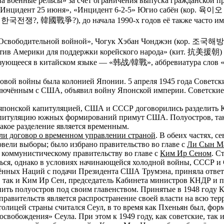
а военные рельсы» за счёт ограничения выпуска гражданской п
«Инцидент 25 июня», «Инцидент 6-2-5» Югио сабён (кор. 육이
. 한국전쟁?, 韓國戰爭?), до начала 1990-х годов её также часто име
ой Освободительной войной», Чогук Хэбан Чонджэн (кор.
ротив Америки для поддержки корейского народа» (кит. 抗美援
ьзующееся в китайском языке — «韩战/韓戰», аббревиатура слов «
ровой войны была колонией Японии. 5 апреля 1945 года Советск
аключённым с США, объявил войну Японской империи. Советские
й японской капитуляцией, США и СССР договорились разделить К
 капитуляцию южных формирований примут США. Полуостров, та
акое разделение является временным.
 договор о временном управлении страной
. В обеих частях, 
ели выборы; было избрано правительство во главе с
Ли Сын М
 коммунистическому правительству во главе с
Ким Ир Сеном
. С
ься, однако в условиях начинающейся холодной войны, СССР и 
нных Наций с подачи Президента США Трумэна, приняла ответст
так и Ким Ир Сен, председатель Кабинета министров КНДР и п
ить полуостров под своим главенством. Принятые в 1948 году 
правительств является распространение своей власти на всю тер
толицей страны считался Сеул, в то время как Пхеньян был, фор
свобождения» Сеула. При этом к 1949 году, как советские, так