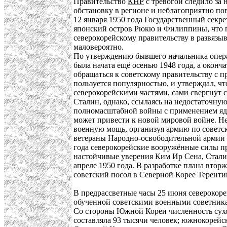
Правительство
КНР
с тревогой следило за
обстановку в регионе и неблагоприятно по
12 января 1950 года Государственный сек
японский остров Рюкю и Филиппины, что г
северокорейскому правительству в развяз
маловероятно.
По утверждению бывшего начальника опер
была начата ещё осенью 1948 года, а окон
обращаться к советскому правительству с
пользуется популярностью, и утверждал, ч
северокорейскими частями, сами свергнут 
Сталин, однако, ссылаясь на недостаточну
полномасштабной войны с применением ядер
может привести к новой мировой войне. Н
военную мощь, организуя армию по советск
ветераны Народно-освободительной армии К
года северокорейские вооружённые силы п
настойчивые уверения Ким Ир Сена, Сталин
апреле 1950 года. В разработке плана вт
советский посол в Северной Корее Терент
В предрассветные часы 25 июня северокор
обученной советскими военными советниками
Со стороны Южной Кореи численность сух
составляла 93 тысячи человек; южнокорейс