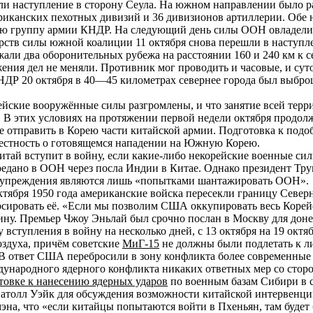
ли наступление в сторону Сеула. На южном направлении было р
риканских пехотных дивизий и 36 дивизионов артиллерии. Обе 
ую группу армии КНДР. На следующий день силы ООН овладели Се
рств силы южной коалиции 11 октября снова перешли в наступл
али два оборонительных рубежа на расстоянии 160 и 240 км к се
ия дел не меняли. Противник мог проводить и часовые, и суто
НДР 20 октября в 40—45 километрах севернее города был выбр
орейские вооружённые силы разгромлены, и что занятие всей т
. В этих условиях на протяжении первой недели октября продо
 отправить в Корею части китайской армии. Подготовка к подобн
естность о готовящемся нападении на Южную Корею.
тай вступит в войну, если какие-либо некорейские военные сил
едано в ООН через посла Индии в Китае. Однако президент Тру
редупреждения являются лишь «попытками шантажировать ООН».
октября 1950 года американские войска пересекли границу Севе
рсировать её. «Если мы позволим США оккупировать весь Корей
ну. Премьер Чжоу Эньлай был срочно послан в Москву для доне
ступления в войну на несколько дней, с 13 октября на 19 октяб
здуха, причём советские
МиГ-15
не должны были подлетать к л
 В ответ США перебросили в зону конфликта более современны
дународного ядерного конфликта никаких ответных мер со сторо
товке к нанесению ядерных ударов
по военным базам Сибири в с
а атолл Уэйк для обсуждения возможности китайской интервенц
эна, что «если китайцы попытаются войти в Пхеньян, там будет 