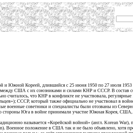
й и Южной Кореей, длившийся с 25 июня 1950 по 27 июля 1953 
а между США c их союзниками и силами КНР и СССР. В состав с
ьно считалось, что КНР в конфликте не участвовала, регулярны
цев»); СССР, который также официально не участвовал в войне,
ые военные советники и специалисты были отозваны из Северно
Со стороны Юга в войне принимали участие Южная Корея, США, 
адиционно называется «Корейской войной» (англ. Korean War), 
ion). Военное положение в США так и не было объявлено, хотя п