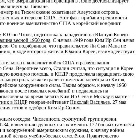
том, что американская интервенция в Азию дестабилизирует
овавшиеся на Тайване.
иметр на Тихом океане охватывает Алеутские острова,
арственных интересов США. Этот факт прибавил решимости
 что военное вмешательство США в корейский конфликт
ии Ю Сон Чхоля, подготовка к нападению на Южную Корею
алина весной 1950 года
. С начала 1949 года Ким Ир Сен начал
рею. Он подчёркивал, что правительство Ли Сын Мана не
танию, в ходе которого жители Южной Кореи, взаимодействуя с
ешательства в конфликт войск США и развязывания
ена. Вероятнее всего, Сталин считал, что ситуация в Корее
ольшую военную помощь, и КНДР продолжала наращивать свою
Большую роль также играли этнические корейцы из Китая,
рейские вооружённые силы. Таким образом, к началу 1950
конец после немалых колебаний и поддавшись на
огласованы во время визита Ким Ир Сена в Москву в марте —
тник в КНДР
генерал-лейтенант
Николай Васильев
. 27 мая
дения готов и одобрен Ким Ир Сеном.
южным соседом. Численность сухопутной группировки,
Т-34, в военно-воздушных силах имелось 172 боевых самолёта.
 и вооружённой американским оружием, к началу войны
жиной лёгких учебно-боевых самолётов. Правительство