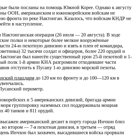
рые были посланы на помощь Южной Корее. Однако к августу
оны ООН, американским и южнокорейским войскам не
ию фронта по реке Нактонган. Казалось, что войскам КНДР не
рейти в наступление.
Нактонганская операция (26 июля — 20 августа). В ходе
ские полки и некоторые более мелкие вооружённые
части 24-ю пехотную дивизию и взять в плен её командира,
ветника) 32 тысячи солдат и офицеров, более 220 орудий и
 Нактонган был нанесён существенный урон 25-й пехотной и 1-
тный полк 1-й армии КНА разгромили отходившие части
авив отступить к Пусану 1-ю дивизию морской пехоты.
нский плацдарм
до 120 км по фронту и до 100—120 км в
увенчались.
Пусанский периметр.
нокорейских и 5 американских дивизий, бригада армии
 С моря группировку наземных сил поддерживала мощная
40 танков и 811 орудий.
л высажен американский десант в порту города Инчхон близ
 во втором — 7-я пехотная дивизия, в третьем — отряд
день Инчхон был захвачен, высадившиеся войска прорвали