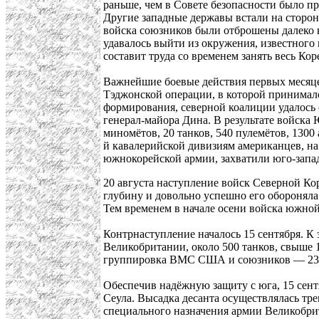
раньше, чем в Совете безопасности было п
Другие западные державы встали на сторо
войска союзников были отброшены далеко 
удавалось выйти из окружения, известного
составит труда со временем занять весь Ко
Важнейшие боевые действия первых месяце
Тэджонской операции, в которой принимал
формирования, северной коалиции удалось с
генерал-майора Дина. В результате войска
миномётов, 20 танков, 540 пулемётов, 130
й кавалерийской дивизиям американцев, н
южнокорейской армии, захватили юго-запа
20 августа наступление войск Северной Ко
глубину и довольно успешно его оборонял
Тем временем в начале осени войска южно
Контрнаступление началось 15 сентября. К
Великобритании, около 500 танков, свыше 
группировка ВМС США и союзников — 230 
Обеспечив надёжную защиту с юга, 15 сен
Сеула. Высадка десанта осуществлялась тре
специального назначения армии Великобри