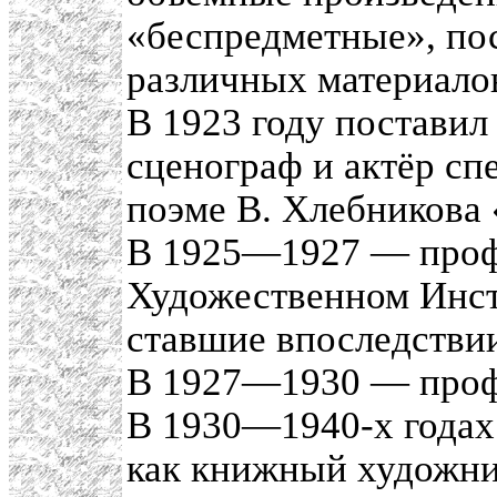
«беспредметные», по
различных материало
В 1923 году постави
сценограф и актёр сп
поэме В. Хлебникова 
В 1925—1927 — проф
Художественном Инст
ставшие впоследствии
В 1927—1930 — про
В 1930—1940-х годах
как книжный художни