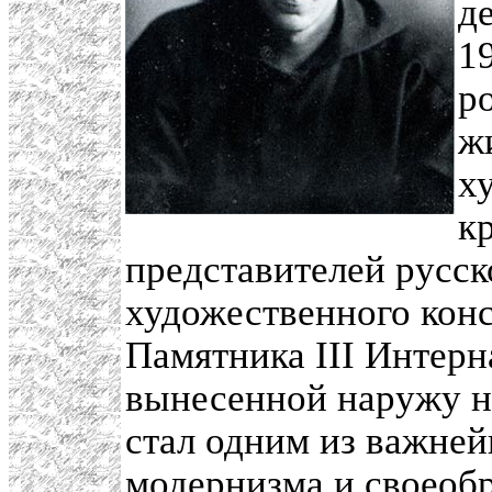
д
1
р
ж
х
к
представителей русск
художественного кон
Памятника III Интер
вынесенной наружу 
стал одним из важне
модернизма и своеоб