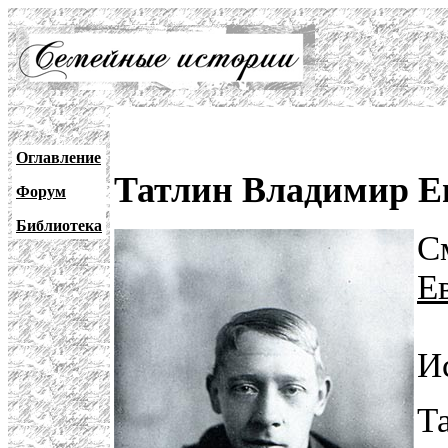
Оглавление
Татлин Владимир Ев
Форум
Библиотека
С
Е
И
Т