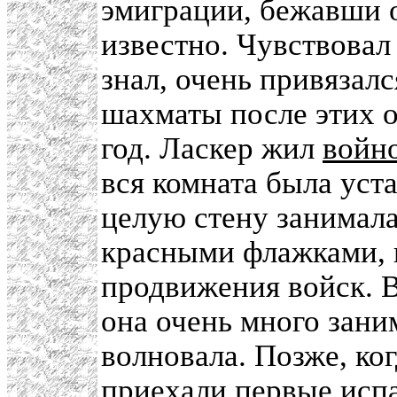
эмиграции, бежавши о
известно. Чувствовал 
знал, очень привязалс
шахматы после этих о
год. Ласкер жил
войн
вся комната была уст
целую стену занимала
красными флажками, 
продвижения войск. В
она очень много заним
волновала. Позже, ког
приехали первые испа