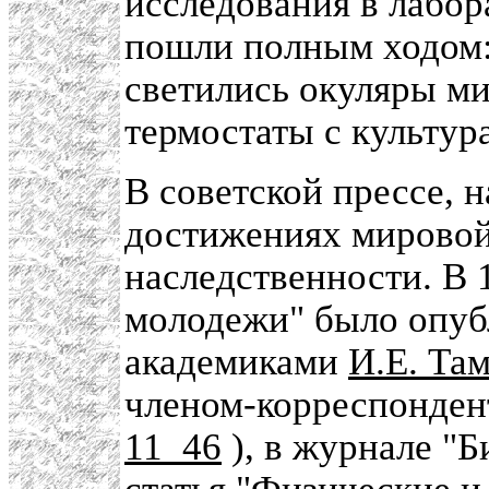
исследования в лабо
пошли полным ходом: 
светились окуляры ми
термостаты с культур
В советской прессе, 
достижениях мировой
наследственности. В 
молодежи" было опубл
академиками
И.Е. Та
членом-корреспонде
11_46
), в журнале "