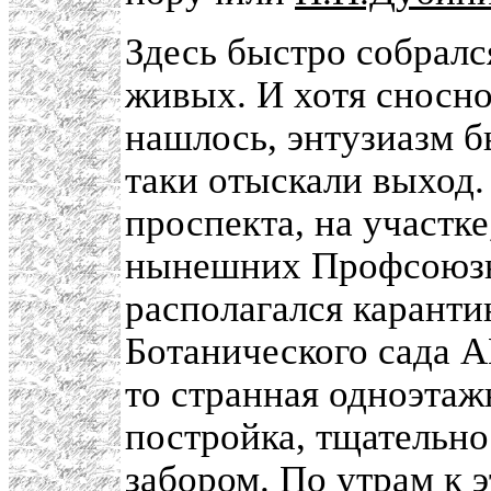
Здесь быстро собралс
живых. И хотя сносно
нашлось, энтузиазм бы
таки отыскали выход.
проспекта, на участ
нынешних Профсоюзн
располагался карант
Ботанического сада А
то странная одноэтаж
постройка, тщательн
забором. По утрам к 